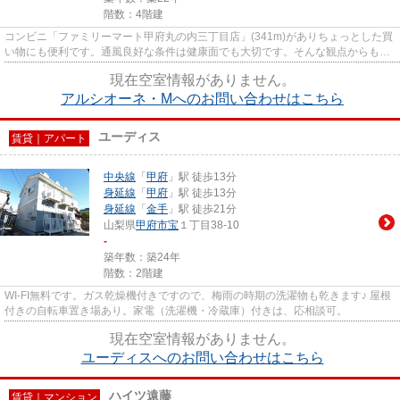
階数：4階建
コンビニ「ファミリーマート甲府丸の内三丁目店」(341m)がありちょっとした買
い物にも便利です。通風良好な条件は健康面でも大切です。そんな観点からもお
すすめのマンションをご提供...
現在空室情報がありません。
アルシオーネ・Mへのお問い合わせはこちら
ユーディス
賃貸｜アパート
中央線
「
甲府
」駅 徒歩13分
身延線
「
甲府
」駅 徒歩13分
身延線
「
金手
」駅 徒歩21分
山梨県
甲府市
宝
１丁目38-10
-
築年数：築24年
階数：2階建
WI-FI無料です。ガス乾燥機付きですので、梅雨の時期の洗濯物も乾きます♪ 屋根
付きの自転車置き場あり。家電（洗濯機・冷蔵庫）付きは、応相談可。
現在空室情報がありません。
ユーディスへのお問い合わせはこちら
ハイツ遠藤
賃貸｜マンション