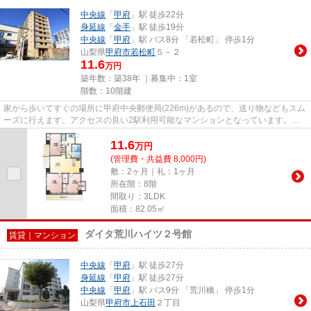
中央線
「
甲府
」駅 徒歩22分
身延線
「
金手
」駅 徒歩19分
中央線
「
甲府
」駅 バス8分 「若松町」 停歩1分
山梨県
甲府市
若松町
５－２
11.6
万円
築年数：築38年 ｜募集中：
1室
階数：10階建
家から歩いてすぐの場所に甲府中央郵便局(226m)があるので、送り物などもスム
ーズに行えます。アクセスの良い2駅利用可能なマンションとなっています。病
気予防にもなる、通気性の良い...
11.6
万
円
(管理費・共益費 8,000円)
敷：2ヶ月｜礼：1ヶ月
所在階：8階
間取り：3LDK
面積：82.05㎡
ダイタ荒川ハイツ２号館
賃貸｜マンション
中央線
「
甲府
」駅 徒歩27分
身延線
「
甲府
」駅 徒歩27分
中央線
「
甲府
」駅 バス9分 「荒川橋」 停歩1分
山梨県
甲府市
上石田
２丁目