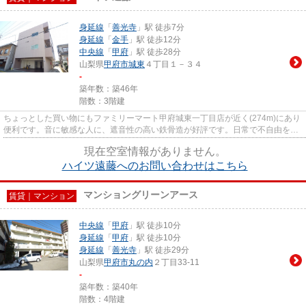
身延線
「
善光寺
」駅 徒歩7分
身延線
「
金手
」駅 徒歩12分
中央線
「
甲府
」駅 徒歩28分
山梨県
甲府市
城東
４丁目１－３４
-
築年数：築46年
階数：3階建
ちょっとした買い物にもファミリーマート甲府城東一丁目店が近く(274m)にあり
便利です。音に敏感な人に、遮音性の高い鉄骨造が好評です。日常で不自由を感
じることの無い、徒歩7分に駅...
現在空室情報がありません。
ハイツ遠藤へのお問い合わせはこちら
マンショングリーンアース
賃貸｜マンション
中央線
「
甲府
」駅 徒歩10分
身延線
「
甲府
」駅 徒歩10分
身延線
「
善光寺
」駅 徒歩29分
山梨県
甲府市
丸の内
２丁目33-11
-
築年数：築40年
階数：4階建