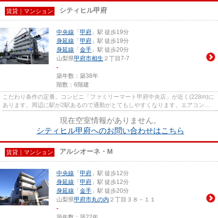
シティヒル甲府
賃貸｜マンション
中央線
「
甲府
」駅 徒歩19分
身延線
「
甲府
」駅 徒歩19分
身延線
「
金手
」駅 徒歩20分
山梨県
甲府市
相生
２丁目7-7
-
築年数：築38年
階数：6階建
こだわり条件の定番。コンビニ「ファミリーマート甲府中央店」が近く(228m)に
あります。周辺に駅が2駅あるので通勤がとてもしやすくなります。エアコン付
きとなっているので、費用も抑...
現在空室情報がありません。
シティヒル甲府へのお問い合わせはこちら
アルシオーネ・M
賃貸｜マンション
中央線
「
甲府
」駅 徒歩12分
身延線
「
甲府
」駅 徒歩12分
身延線
「
金手
」駅 徒歩20分
山梨県
甲府市
丸の内
２丁目３８－１１
-
築年数：築22年