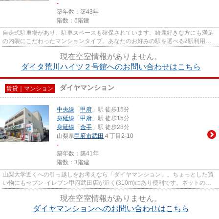
-
築年数：築43年
階数：5階建
自走式駐車場があり、駐車スペースも確保されています。綺麗好きな方にも満足
の内装にこだわったマンションタイプ。あなたのお好みの駅を選べる2駅利用可
のマンションです。高速通信の...
現在空室情報がありません。
ダイタ荒川ハイツ２号館へのお問い合わせはこちら
ダイヤマンション
賃貸｜マンション
中央線
「
甲府
」駅 徒歩15分
身延線
「
甲府
」駅 徒歩15分
身延線
「
金手
」駅 徒歩28分
山梨県
甲府市
武田
４丁目2-10
-
築年数：築41年
階数：3階建
山梨大学近くへの引っ越しをお考えなら「ダイヤマンション」。ちょっとした買
い物にもセブン-イレブン甲府武田店が近く(310m)にあり便利です。ネットの使
いやすさがいい、光回線のつな...
現在空室情報がありません。
ダイヤマンションへのお問い合わせはこちら