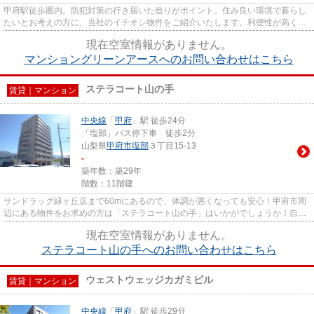
甲府駅徒歩圏内。防犯対策の行き届いた造りがポイント。住み良い環境で暮らし
たいとお考えの方に、当社のイチオシ物件をご紹介いたします。利便性が高く、
快適に暮らせるので、きっと...
現在空室情報がありません。
マンショングリーンアースへのお問い合わせはこちら
ステラコート山の手
賃貸｜マンション
中央線
「
甲府
」駅 徒歩24分
「塩部」バス停下車 徒歩2分
山梨県
甲府市
塩部
３丁目15-13
-
築年数：築29年
階数：11階建
サンドラッグ緑ヶ丘店まで60mにあるので、体調が悪くなっても安心！甲府市周
辺にある物件をお求めの方は「ステラコート山の手」はいかがでしょうか！自走
式駐車場は効率的な駐車スペー...
現在空室情報がありません。
ステラコート山の手へのお問い合わせはこちら
ウェストウェッジカガミビル
賃貸｜マンション
中央線
「
甲府
」駅 徒歩29分