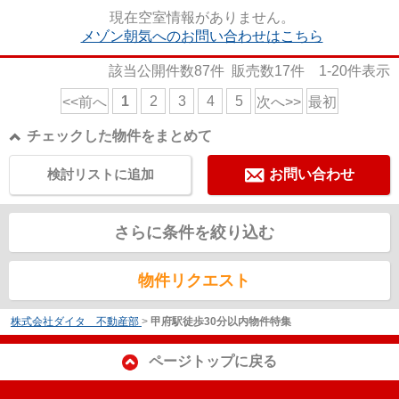
クローゼットがついています。...
現在空室情報がありません。
メゾン朝気へのお問い合わせはこちら
該当公開件数
87
件 販売数
17
件
1-20
件表示
1
2
3
4
5
<<前へ
次へ>>
最初
チェックした物件をまとめて
検討リストに追加
お問い合わせ
さらに条件を絞り込む
物件リクエスト
株式会社ダイタ 不動産部
>
甲府駅徒歩30分以内物件特集
ページトップに戻る