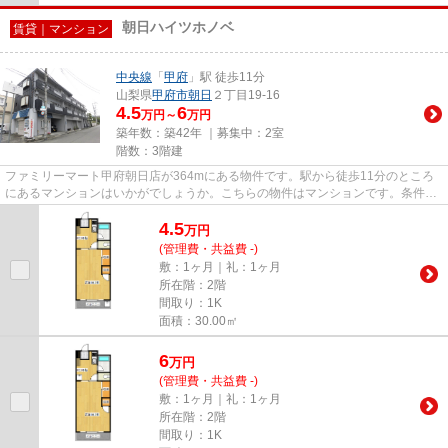
朝日ハイツホノベ
賃貸｜マンション
中央線
「
甲府
」駅 徒歩11分
山梨県
甲府市
朝日
２丁目19-16
4.5
6
万円～
万円
築年数：築42年 ｜募集中：
2室
階数：3階建
ファミリーマート甲府朝日店が364mにある物件です。駅から徒歩11分のところ
にあるマンションはいかがでしょうか。こちらの物件はマンションです。条件の
中からご希望の物件が見つから...
4.5
万
円
(管理費・共益費 -)
敷：1ヶ月｜礼：1ヶ月
所在階：2階
間取り：1K
面積：30.00㎡
6
万
円
(管理費・共益費 -)
敷：1ヶ月｜礼：1ヶ月
所在階：2階
間取り：1K