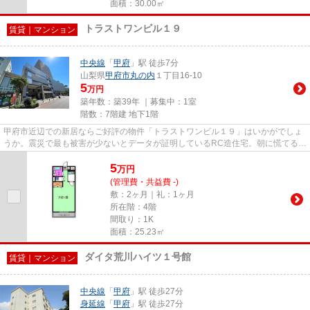
面積：30.00㎡
トラストワンビル１９
賃貸｜マンション
中央線
「
甲府
」駅 徒歩7分
山梨県
甲府市
丸の内
１丁目16-10
5
万円
築年数：築39年 ｜募集中：
1室
階数：7階建 地下1階
甲府市近辺での新居ならご好評の物件「トラストワンビル１９」はいかがでしょ
うか。震災で最も被害が少ないとデータが証明しているRC造住宅。朝に慌てるこ
となく行動するために駅から...
5
万
円
(管理費・共益費 -)
敷：2ヶ月｜礼：1ヶ月
所在階：4階
間取り：1K
面積：25.23㎡
ダイタ荒川ハイツ１号館
賃貸｜マンション
中央線
「
甲府
」駅 徒歩27分
身延線
「
甲府
」駅 徒歩27分