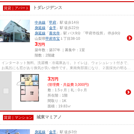
トダレジデンス
賃貸｜アパート
中央線
「
甲府
」駅 徒歩14分
身延線
「
金手
」駅 徒歩22分
身延線
「
善光寺
」駅 バス9分 「甲府市役所」 停歩9分
山梨県
甲府市
宝
１丁目38-10
3
万円
築年数：築37年 ｜募集中：
1室
階数：2階建
インターネット無料。洗濯機・冷蔵庫あり。トイレは、ウォシュレット付きで、
お風呂にも窓があり換気が良い物件です。東南角部屋になり、２面採光の明るい
お部屋です。
3
万
円
(管理費・共益費 3,000円)
敷：1.5ヶ月｜礼：0ヶ月
所在階：1階
間取り：1K
面積：19.83㎡
城東マミアノ
賃貸｜マンション
身延線
「
金手
」駅 徒歩3分