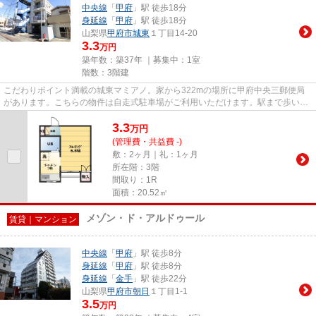
中央線
「
甲府
」駅 徒歩18分
身延線
「
甲府
」駅 徒歩18分
山梨県
甲府市
城東
１丁目14-20
3.3
万円
築年数：築37年 ｜募集中：
1室
階数：3階建
こだわりポイント満載の城東マミアノ。家から322mの場所に甲府中央三郵便局
があります。こちらの物件は自走式駐車場がご利用いただけます。駅まで歩いて
アクセスできる、徒歩3分の距離...
3.3
万
円
(管理費・共益費 -)
敷：2ヶ月｜礼：1ヶ月
所在階：3階
間取り：1R
面積：20.52㎡
メゾン・ド・アルドゥール
賃貸｜マンション
中央線
「
甲府
」駅 徒歩8分
身延線
「
甲府
」駅 徒歩8分
身延線
「
金手
」駅 徒歩22分
山梨県
甲府市
朝日
１丁目1-1
3.5
万円