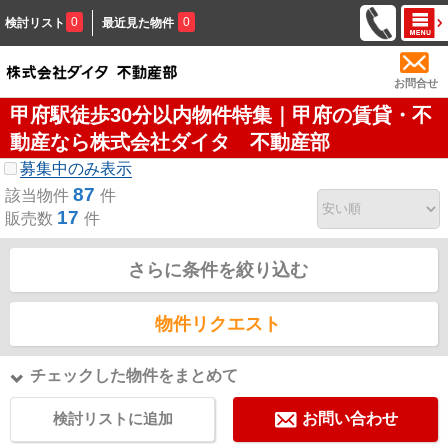
0
0
検討リスト
最近見た物件
お問合せ
甲府駅徒歩30分以内物件特集｜甲府の賃貸・不
動産なら株式会社ダイタ 不動産部
募集中のみ表示
87
該当物件
件
17
販売数
件
さらに条件を絞り込む
物件リクエスト
チェックした物件をまとめて
検討リストに追加
お問い合わせ