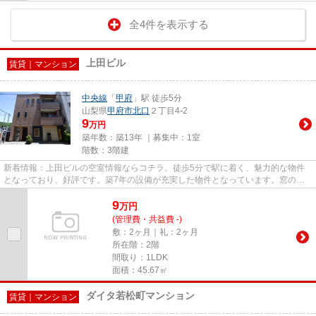
全4件を表示する
上田ビル
賃貸｜マンション
中央線
「
甲府
」駅 徒歩5分
山梨県
甲府市
北口
２丁目4-2
9
万円
築年数：築13年 ｜募集中：
1室
階数：3階建
新着情報：上田ビルの空室情報ならコチラ。徒歩5分で駅に着く、魅力的な物件
となっており、好評です。築7年の設備が充実した物件となっています。窓の外
には素晴らしい景色が広がるマ...
9
万
円
(管理費・共益費 -)
敷：2ヶ月｜礼：2ヶ月
所在階：2階
間取り：1LDK
面積：45.67㎡
ダイタ若松町マンション
賃貸｜マンション