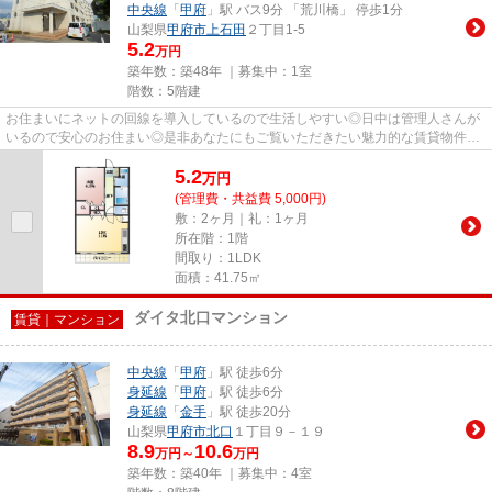
中央線
「
甲府
」駅 バス9分 「荒川橋」 停歩1分
山梨県
甲府市
上石田
２丁目1-5
5.2
万円
築年数：築48年 ｜募集中：
1室
階数：5階建
お住まいにネットの回線を導入しているので生活しやすい◎日中は管理人さんが
いるので安心のお住まい◎是非あなたにもご覧いただきたい魅力的な賃貸物件◎
よくパソコンを利用する方やスマ...
5.2
万
円
(管理費・共益費 5,000円)
敷：2ヶ月｜礼：1ヶ月
所在階：1階
間取り：1LDK
面積：41.75㎡
ダイタ北口マンション
賃貸｜マンション
中央線
「
甲府
」駅 徒歩6分
身延線
「
甲府
」駅 徒歩6分
身延線
「
金手
」駅 徒歩20分
山梨県
甲府市
北口
１丁目９－１９
8.9
10.6
万円～
万円
築年数：築40年 ｜募集中：
4室