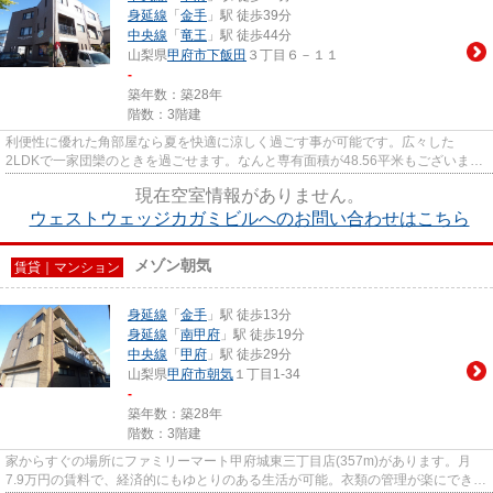
身延線
「
金手
」駅 徒歩39分
中央線
「
竜王
」駅 徒歩44分
山梨県
甲府市
下飯田
３丁目６－１１
-
築年数：築28年
階数：3階建
利便性に優れた角部屋なら夏を快適に涼しく過ごす事が可能です。広々した
2LDKで一家団欒のときを過ごせます。なんと専有面積が48.56平米もございま
す。住環境がよく通風良好で日も入る...
現在空室情報がありません。
ウェストウェッジカガミビルへのお問い合わせはこちら
メゾン朝気
賃貸｜マンション
身延線
「
金手
」駅 徒歩13分
身延線
「
南甲府
」駅 徒歩19分
中央線
「
甲府
」駅 徒歩29分
山梨県
甲府市
朝気
１丁目1-34
-
築年数：築28年
階数：3階建
家からすぐの場所にファミリーマート甲府城東三丁目店(357m)があります。月
7.9万円の賃料で、経済的にもゆとりのある生活が可能。衣類の管理が楽にできる