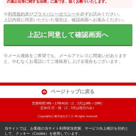
の適正化等に関する法律」に基づき、固くお断りいたします。
※
利用規約
及び
プライバシーポリシー
を必ずお読みください。
上記内容に同意いただいた場合は、確認画面へお進みください。
上記に同意して確認画面へ
※メール連絡をご希望でも、メールアドレスに間違いがあります
と、やむなくお電話にてご連絡差し上げる場合もございます。
ページトップに戻る
営業時間:9時～17時40分（2，3月は9時～19時）
定休日:日・祝 （2，3月は祝日のみ）
Copyright(c) 株式会社ダイタ All rights reserved.
当サイトでは、お客様の当サイト利用状況把握、サービス向上検討を目的と
して、クッキー（Cookie）を使用しています。