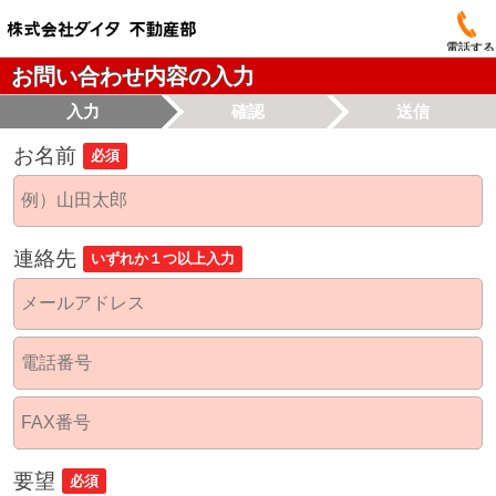
電話する
お問い合わせ内容の入力
入力
確認
送信
お名前
必須
連絡先
いずれか１つ以上入力
要望
必須