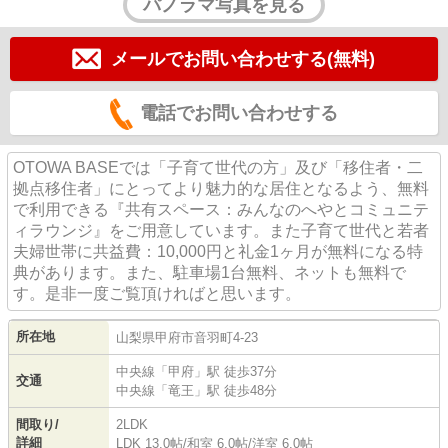
パノラマ写真を見る
メールでお問い合わせする(無料)
電話でお問い合わせする
OTOWA BASEでは「子育て世代の方」及び「移住者・二
拠点移住者」にとってより魅力的な居住となるよう、無料
で利用できる『共有スペース：みんなのへやとコミュニテ
ィラウンジ』をご用意しています。また子育て世代と若者
夫婦世帯に共益費：10,000円と礼金1ヶ月が無料になる特
典があります。また、駐車場1台無料、ネットも無料で
す。是非一度ご覧頂ければと思います。
所在地
山梨県
甲府市
音羽町
4-23
中央線
「
甲府
」駅 徒歩37分
交通
中央線
「
竜王
」駅 徒歩48分
間取り/
2LDK
詳細
LDK 13.0帖
/
和室 6.0帖
/
洋室 6.0帖