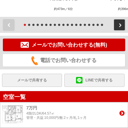
約473m／6分
約396
前
メールでお問い合わせする(無料)
電話でお問い合わせする
メールで共有する
LINEで共有する
空室一覧
7万円
4階/2LDK/64.57㎡
管理・共益:10,000円/敷:2ヶ月/礼:1ヶ月