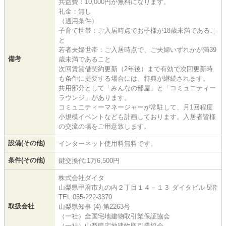
共益費：10,000円が無料になります。
礼金：無し
（適用条件）
子育て世帯：ご入居時点でお子様が18歳未満であるこ
と
若者夫婦世帯：ご入居時点で、ご夫婦いずれかが満39
備考
歳未満であること
次回賃貸借契約更新（2年後）まで有効で次回更新時
も条件に提要する場合には、特典が継続されます。
共用部分として「みんなの部屋」と「コミュニティー
ラウンジ」があります。
コミュニティーマネージャーが常駐して、月1回程度
小規模イベントなども計画しております。入居者皆様
の交流の場をご用意致します。
設備(その他)
インターネット使用料無料です。
条件(その他)
鍵交換代:1万6,500円
株式会社ダイタ
山梨県甲府市丸の内２丁目１４－１３ ダイタビル 5階
TEL:055-222-3370
取扱会社
山梨県知事 (4) 第2263号
（一社）全国宅地建物取引業保証協会
（一社）山梨県宅地建物取引業協会