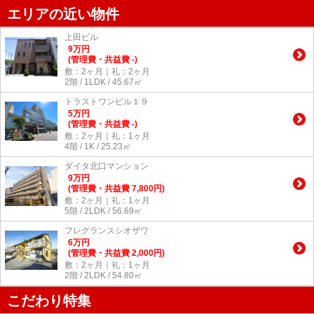
エリアの近い物件
上田ビル
9
万
円
(管理費・共益費 -)
敷：2ヶ月｜礼：2ヶ月
2階 / 1LDK / 45.67㎡
トラストワンビル１９
5
万
円
(管理費・共益費 -)
敷：2ヶ月｜礼：1ヶ月
4階 / 1K / 25.23㎡
ダイタ北口マンション
9
万
円
(管理費・共益費 7,800円)
敷：2ヶ月｜礼：1ヶ月
5階 / 2LDK / 56.69㎡
フレグランスシオザワ
6
万
円
(管理費・共益費 2,000円)
敷：2ヶ月｜礼：1ヶ月
2階 / 2LDK / 54.80㎡
こだわり特集