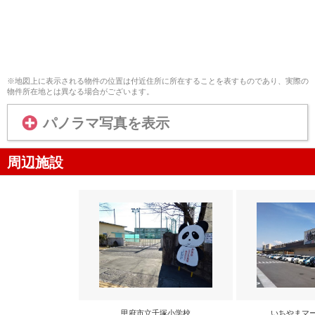
※地図上に表示される物件の位置は付近住所に所在することを表すものであり、実際の
物件所在地とは異なる場合がございます。
パノラマ写真を表示
周辺施設
甲府市立千塚小学校
いちやまマ