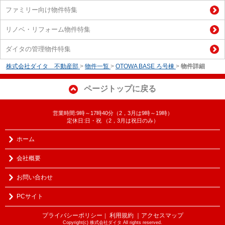
ファミリー向け物件特集
リノベ・リフォーム物件特集
ダイタの管理物件特集
株式会社ダイタ 不動産部
>
物件一覧
>
OTOWA BASE ろ号棟
>
物件詳細
ページトップに戻る
営業時間:9時～17時40分（2，3月は9時～19時）
定休日:日・祝 （2，3月は祝日のみ）
ホーム
会社概要
お問い合わせ
PCサイト
プライバシーポリシー
利用規約
｜アクセスマップ
｜
Copyright(c) 株式会社ダイタ All rights reserved.