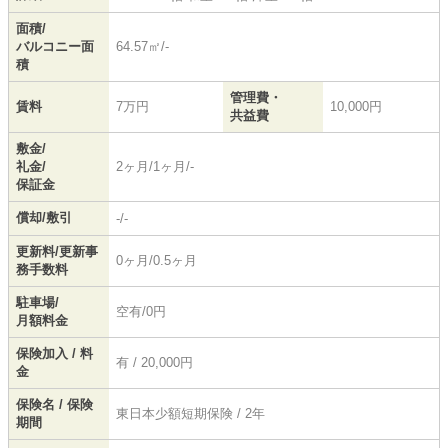
面積/
バルコニー面
64.57㎡/-
積
管理費・
賃料
7万円
10,000円
共益費
敷金/
礼金/
2ヶ月/1ヶ月/-
保証金
償却/敷引
-/-
更新料/更新事
0ヶ月/0.5ヶ月
務手数料
駐車場/
空有/0円
月額料金
保険加入 / 料
有 / 20,000円
金
保険名 / 保険
東日本少額短期保険 / 2年
期間