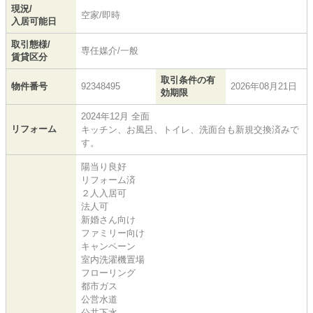
現況/
空家/即時
入居可能日
取引態様/
専任媒介/一般
賃貸区分
取引条件の有
物件番号
92348495
2026年08月21日
効期限
2024年12月 全面
リフォーム
キッチン、お風呂、トイレ、洗面台も新規交換済みで
す。
陽当り良好
リフォーム済
２人入居可
法人可
新婚さん向け
ファミリー向け
キャンペーン
室内洗濯機置場
フローリング
都市ガス
公営水道
公共下水