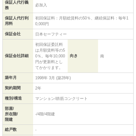
保証人代行義
必加入
務
保証人代行利
初回保証料：月額総賃料の50％、継続保証料：毎年1
用料
0,000円
保証会社
日本セーフティー
初回保証委託料
は月額賃料等の5
保証会社詳細
向き
0％。毎年10,000
南
円が更新料とし
てかかります。
築年月
1998年 3月 (築28年)
契約期間
2年
種別/構造
マンション/鉄筋コンクリート
部屋/
所在階/
-/4階/4階建
階建
総戸数
-