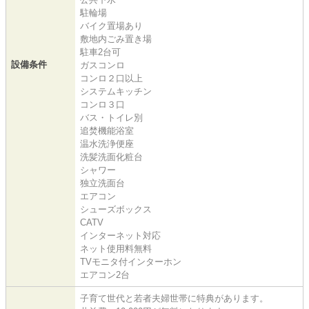
駐輪場
バイク置場あり
敷地内ごみ置き場
駐車2台可
設備条件
ガスコンロ
コンロ２口以上
システムキッチン
コンロ３口
バス・トイレ別
追焚機能浴室
温水洗浄便座
洗髪洗面化粧台
シャワー
独立洗面台
エアコン
シューズボックス
CATV
インターネット対応
ネット使用料無料
TVモニタ付インターホン
エアコン2台
子育て世代と若者夫婦世帯に特典があります。