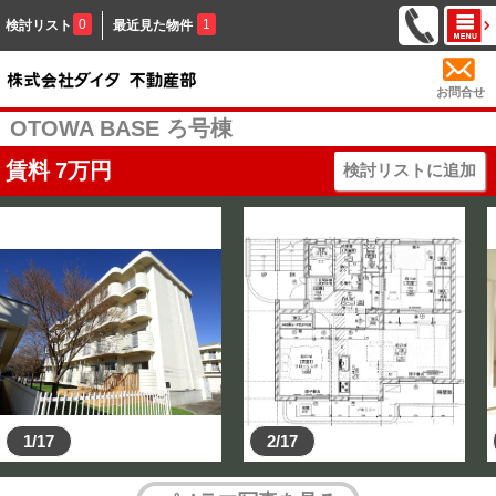
0
1
検討リスト
最近見た物件
お問合せ
OTOWA BASE ろ号棟
賃料
7
万円
検討リストに追加
1/17
2/17