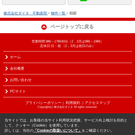
株式会社ダイタ 不動産部
>
物件一覧
>
柏邸
ページトップに戻る
営業時間:9時～17時40分（2，3月は9時～19時）
定休日:日・祝 （2，3月は祝日のみ）
ホーム
会社概要
お問い合わせ
PCサイト
プライバシーポリシー
利用規約
｜アクセスマップ
｜
Copyright(c) 株式会社ダイタ All rights reserved.
当サイトでは、お客様の当サイト利用状況把握、サービス向上検討を目的と
して、クッキー（Cookie）を使用しています。
詳しくは、当社の
「Cookieの取扱いについて」
をご確認ください。