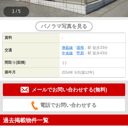
1 / 5
パノラマ写真を見る
賃料
-
身延線
「
国母
」駅 徒歩33分
交通
中央線
「
甲府
」駅 徒歩43分
間取り(面積)
-(-)
築年月
2014年 6月(築12年)
メールでお問い合わせする(無料)
電話でお問い合わせする
過去掲載物件一覧