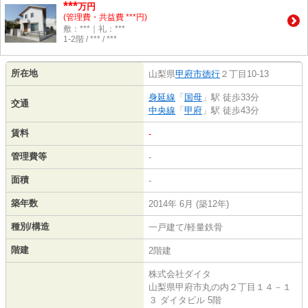
***
万円
(管理費・共益費 ***円)
敷：***｜礼：***
1-2階 / *** / ***
所在地
山梨県
甲府市
徳行
２丁目10-13
身延線
「
国母
」駅 徒歩33分
交通
中央線
「
甲府
」駅 徒歩43分
賃料
-
管理費等
-
面積
-
築年数
2014年 6月 (築12年)
種別/構造
一戸建て/軽量鉄骨
階建
2階建
株式会社ダイタ
山梨県甲府市丸の内２丁目１４－１
３ ダイタビル 5階