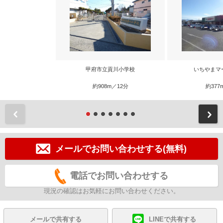
甲府市立貢川小学校
いちやまマ
約908m／12分
約377
前
メールでお問い合わせする(無料)
電話でお問い合わせする
現況の確認はお気軽にお問い合わせください。
メールで共有する
LINEで共有する