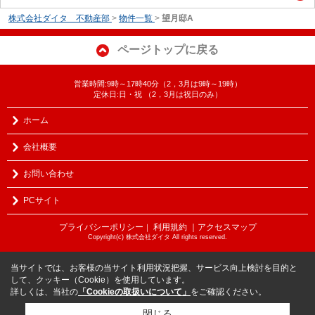
株式会社ダイタ 不動産部
>
物件一覧
>
望月邸A
ページトップに戻る
営業時間:9時～17時40分（2，3月は9時～19時）
定休日:日・祝 （2，3月は祝日のみ）
ホーム
会社概要
お問い合わせ
PCサイト
プライバシーポリシー
利用規約
｜アクセスマップ
｜
Copyright(c) 株式会社ダイタ All rights reserved.
当サイトでは、お客様の当サイト利用状況把握、サービス向上検討を目的と
して、クッキー（Cookie）を使用しています。
詳しくは、当社の
「Cookieの取扱いについて」
をご確認ください。
閉じる