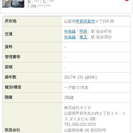
敷：***｜礼：***
1-2階 / *** / ***
所在地
山梨県
甲府市
富竹
４丁目8-38
中央線
「
甲府
」駅 徒歩47分
交通
中央線
「
竜王
」駅 徒歩35分
賃料
-
管理費等
-
面積
-
築年数
2017年 2月 (築9年)
種別/構造
一戸建て/木造
階建
2階建
株式会社ダイタ
山梨県甲府市丸の内２丁目１４－１
３ ダイタビル 5階
TEL:055-222-3370
取扱会社
山梨県知事 (4) 第2263号