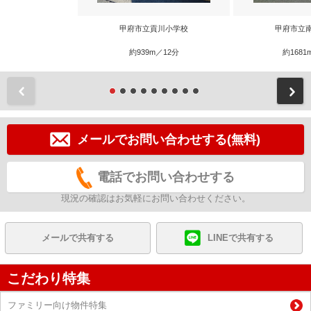
甲府市立貢川小学校
甲府市立
約939m／12分
約1681
前
メールでお問い合わせする(無料)
電話でお問い合わせする
現況の確認はお気軽にお問い合わせください。
メールで共有する
LINEで共有する
こだわり特集
ファミリー向け物件特集