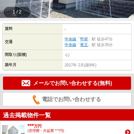
1 / 2
賃料
-
中央線
「
甲府
」駅 徒歩47分
交通
中央線
「
竜王
」駅 徒歩35分
間取り(面積)
-(-)
築年月
2017年 2月(築9年)
メールでお問い合わせする(無料)
電話でお問い合わせする
過去掲載物件一覧
***
万円
(管理費・共益費 ***円)