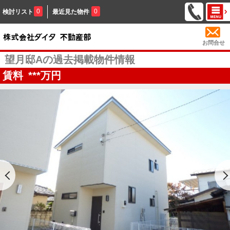
0
0
検討リスト
最近見た物件
お問合せ
望月邸Aの過去掲載物件情報
賃料
***
万円