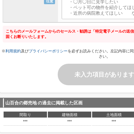
任意
こちらのメールフォームからのセールス・勧誘は「特定電子メールの送信
固くお断りいたします。
※
利用規約
及び
プライバシーポリシー
を必ずお読みください。左記内容に同
さい。
未入力項目がありま
山百合の郷売地
の過去に掲載した区画
間取り
建物面積
土地面積
***
***
***