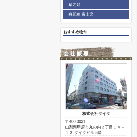
猪之頭
身延線 富士宮
おすすめ物件
株式会社ダイタ
〒400-0031
山梨県甲府市丸の内２丁目１４－
１３ ダイタビル 5階