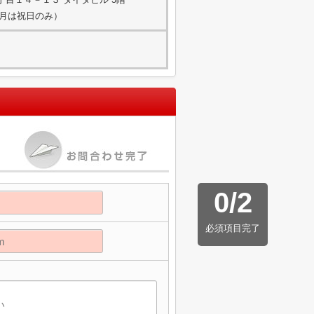
，3月は祝日のみ）
0
/
2
必須項目完了