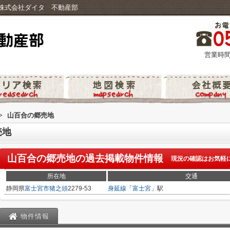
株式会社ダイタ 不動産部
営業時間
>
山百合の郷売地
売地
山百合の郷売地
の過去掲載物件情報
現況の確認はお気軽
所在地
交通
静岡県
富士宮市
猪之頭
2279-53
身延線
「
富士宮
」駅
物件情報