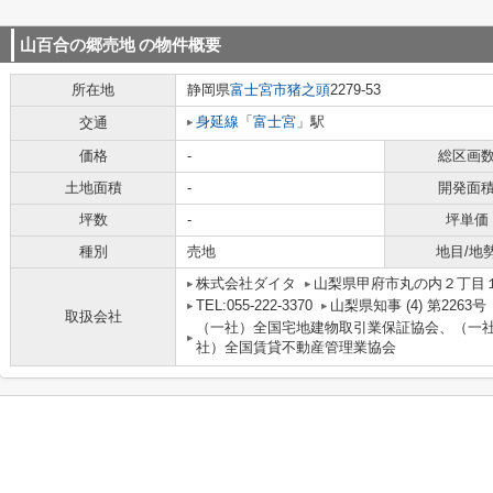
山百合の郷売地
の物件概要
所在地
静岡県
富士宮市
猪之頭
2279-53
身延線
「
富士宮
」駅
交通
価格
-
総区画
土地面積
-
開発面
坪数
-
坪単価
種別
売地
地目/地
株式会社ダイタ
山梨県甲府市丸の内２丁目１
TEL:055-222-3370
山梨県知事 (4) 第2263号
取扱会社
（一社）全国宅地建物取引業保証協会、（一
社）全国賃貸不動産管理業協会