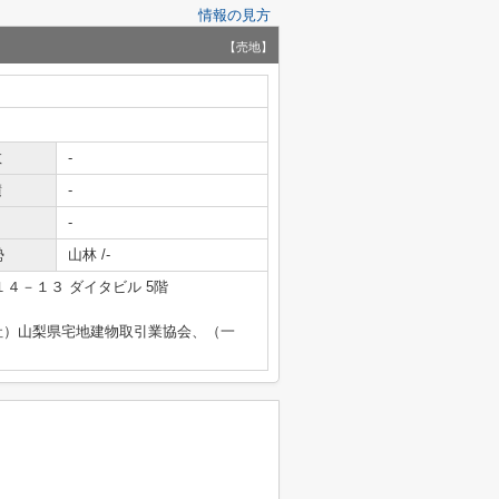
情報の見方
【売地】
数
-
積
-
-
勢
山林 /-
４－１３ ダイタビル 5階
社）山梨県宅地建物取引業協会、（一