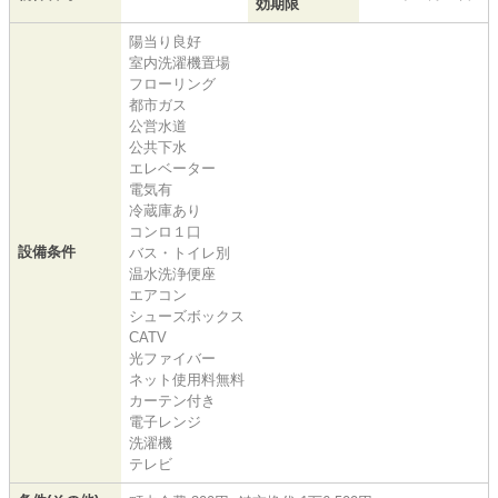
効期限
陽当り良好
室内洗濯機置場
フローリング
都市ガス
公営水道
公共下水
エレベーター
電気有
冷蔵庫あり
コンロ１口
設備条件
バス・トイレ別
温水洗浄便座
エアコン
シューズボックス
CATV
光ファイバー
ネット使用料無料
カーテン付き
電子レンジ
洗濯機
テレビ