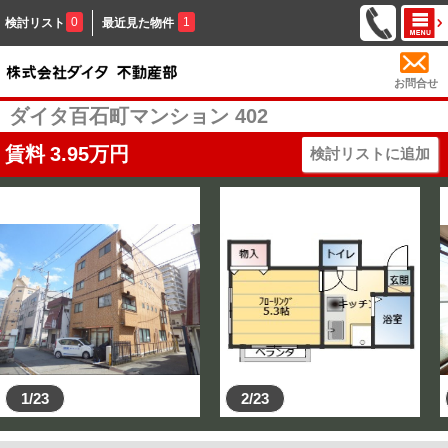
0
1
検討リスト
最近見た物件
お問合せ
ダイタ百石町マンション 402
賃料
3.95
万円
検討リストに追加
1/23
2/23