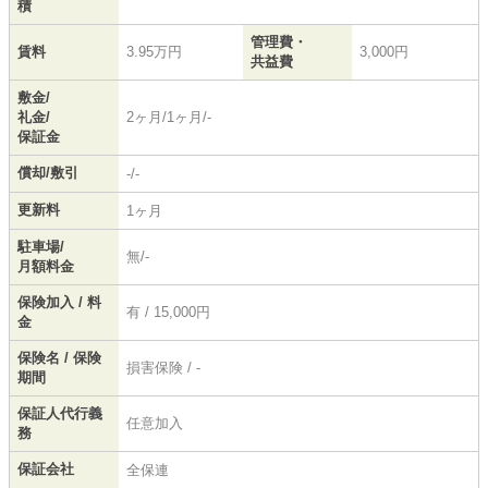
積
管理費・
賃料
3.95万円
3,000円
共益費
敷金/
礼金/
2ヶ月/1ヶ月/-
保証金
償却/敷引
-/-
更新料
1ヶ月
駐車場/
無/-
月額料金
保険加入 / 料
有 / 15,000円
金
保険名 / 保険
損害保険 / -
期間
保証人代行義
任意加入
務
保証会社
全保連