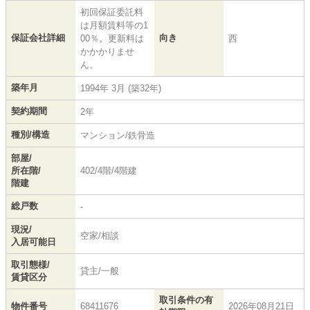
初回保証委託料
は月額賃料等の1
保証会社詳細
向き
00％。更新料は
西
かかかりませ
ん。
築年月
1994年 3月 (築32年)
契約期間
2年
種別/構造
マンション/鉄骨造
部屋/
所在階/
402/4階/4階建
階建
総戸数
-
現況/
空家/相談
入居可能日
取引態様/
貸主/一般
賃貸区分
取引条件の有
物件番号
68411676
2026年08月21日