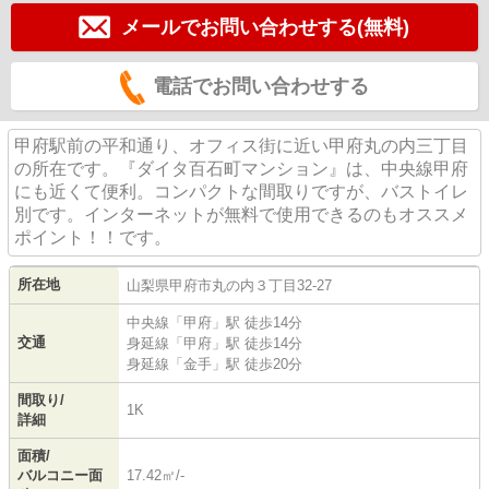
メールでお問い合わせする(無料)
電話でお問い合わせする
甲府駅前の平和通り、オフィス街に近い甲府丸の内三丁目
の所在です。『ダイタ百石町マンション』は、中央線甲府
にも近くて便利。コンパクトな間取りですが、バストイレ
別です。インターネットが無料で使用できるのもオススメ
ポイント！！です。
所在地
山梨県
甲府市
丸の内
３丁目32-27
中央線
「
甲府
」駅 徒歩14分
交通
身延線
「
甲府
」駅 徒歩14分
身延線
「
金手
」駅 徒歩20分
間取り/
1K
詳細
面積/
バルコニー面
17.42㎡/-