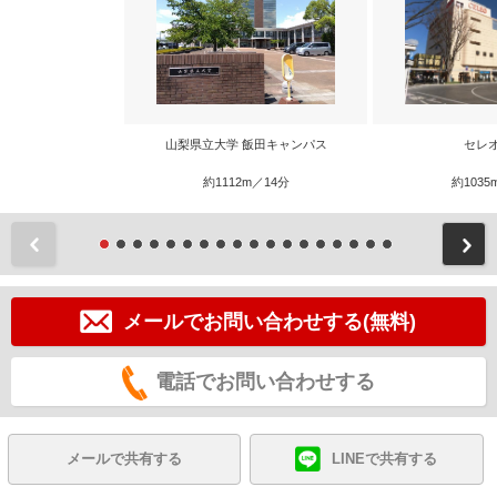
山梨県立大学 飯田キャンパス
セレ
約1112m／14分
約1035
前
メールでお問い合わせする(無料)
電話でお問い合わせする
メールで共有する
LINEで共有する