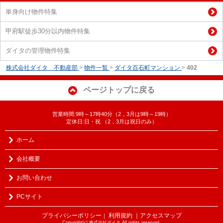
単身向け物件特集
甲府駅徒歩30分以内物件特集
ダイタの管理物件特集
株式会社ダイタ 不動産部
>
物件一覧
>
ダイタ百石町マンション
>
402
ページトップに戻る
営業時間:9時～17時40分（2，3月は9時～19時）
定休日:日・祝 （2，3月は祝日のみ）
ホーム
会社概要
お問い合わせ
PCサイト
プライバシーポリシー
利用規約
｜アクセスマップ
｜
Copyright(c) 株式会社ダイタ All rights reserved.