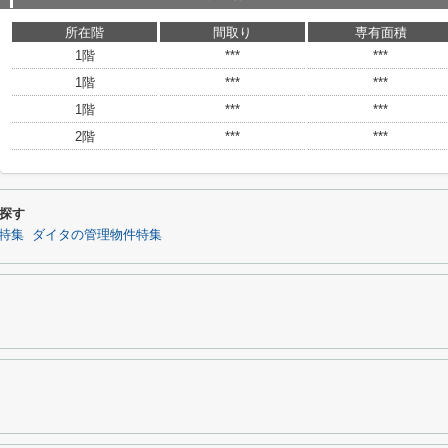
所在階
間取り
専有面積
1階
***
***
1階
***
***
1階
***
***
2階
***
***
探す
特集
ダイタの管理物件特集