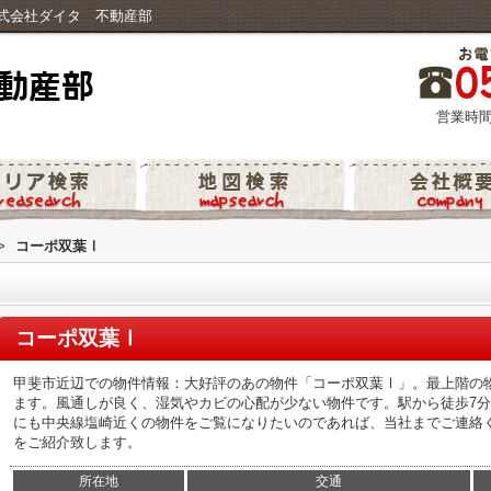
式会社ダイタ 不動産部
営業時間
>
コーポ双葉Ⅰ
コーポ双葉Ⅰ
甲斐市近辺での物件情報：大好評のあの物件「コーポ双葉Ⅰ」。最上階の
ます。風通しが良く、湿気やカビの心配が少ない物件です。駅から徒歩7
にも中央線塩崎近くの物件をご覧になりたいのであれば、当社までご連絡
をご紹介致します。
所在地
交通