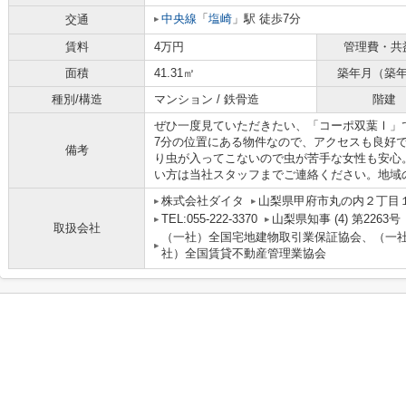
中央線
「
塩崎
」駅 徒歩7分
交通
賃料
4万円
管理費・共
面積
41.31㎡
築年月（築
種別/構造
マンション / 鉄骨造
階建
ぜひ一度見ていただきたい、「コーポ双葉Ⅰ」
7分の位置にある物件なので、アクセスも良好
備考
り虫が入ってこないので虫が苦手な女性も安心
い方は当社スタッフまでご連絡ください。地域
株式会社ダイタ
山梨県甲府市丸の内２丁目１
TEL:055-222-3370
山梨県知事 (4) 第2263号
取扱会社
（一社）全国宅地建物取引業保証協会、（一
社）全国賃貸不動産管理業協会