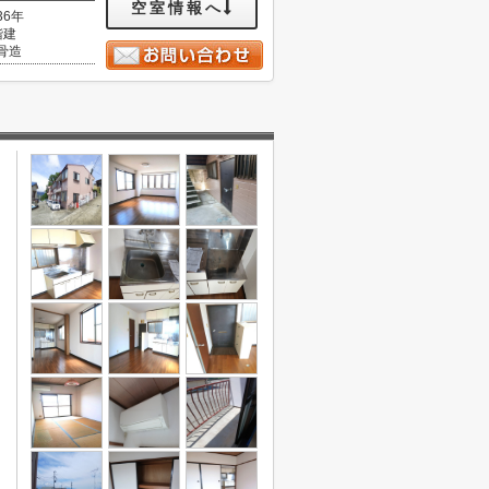
空室情報へ
36年
階建
骨造