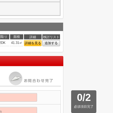
間取り
面積
詳細
検討リスト
2DK
41.31㎡
詳細を見る
追加する
0
/
2
必須項目完了