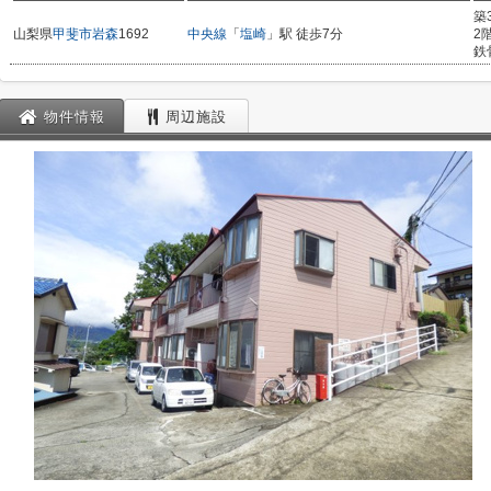
築
山梨県
甲斐市
岩森
1692
中央線
「
塩崎
」駅 徒歩7分
2
鉄
物件情報
周辺施設