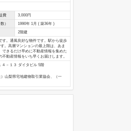
益費
3,000円
年数）
1990年 1月 ( 築36年 )
2階建
です。通風良好な物件です。駅から徒歩
です。高層マンションの最上階は、あま
。できるだけ早めに不動産情報を集めた
の不動産情報をいち早くお届けします。
４－１３ ダイタビル 5階
社）山梨県宅地建物取引業協会、（一