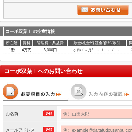
コーポ双葉Ⅰ
の空室情報
所在階
賃料
管理費・共益費
敷金/礼金/保証金/償却/敷引
1階
4万円
3,000円
/
/
/
/
1ヶ月
0ヶ月
-
-
-
コーポ双葉Ⅰ
へのお問い合わせ
お名前
必須
メールアドレス
必須