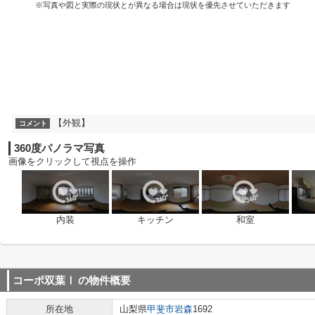
※写真や図と実際の現状とが異なる場合は現状を優先させていただきます
【外観】
コメント
360度パノラマ写真
画像をクリックして視点を操作
内装
キッチン
和室
コーポ双葉Ⅰ
の物件概要
所在地
山梨県
甲斐市
岩森
1692