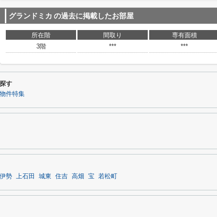
グランドミカ
の過去に掲載したお部屋
所在階
間取り
専有面積
3階
***
***
探す
内物件特集
伊勢
上石田
城東
住吉
高畑
宝
若松町