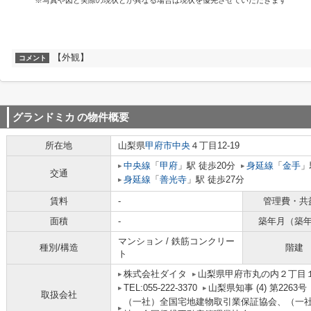
※写真や図と実際の現状とが異なる場合は現状を優先させていただきます
【外観】
コメント
グランドミカ
の物件概要
所在地
山梨県
甲府市
中央
４丁目12-19
中央線
「
甲府
」駅 徒歩20分
身延線
「
金手
」
交通
身延線
「
善光寺
」駅 徒歩27分
賃料
-
管理費・共
面積
-
築年月（築
マンション / 鉄筋コンクリー
種別/構造
階建
ト
株式会社ダイタ
山梨県甲府市丸の内２丁目１
TEL:055-222-3370
山梨県知事 (4) 第2263号
取扱会社
（一社）全国宅地建物取引業保証協会、（一