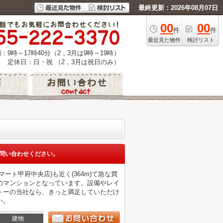
最終更新：2026年08月07日
00
00
件
件
最近見た物件
検討リスト
：9時～17時40分（2，3月は9時～19時）
定休日：日・祝 （2，3月は祝日のみ）
問い合わせください。
ト甲府中央店)も近く(364m)て急な買
のマンションとなっています。設備やレイ
トーの当社なら、きっと満足していただけ
い。
建物