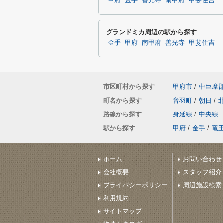
甲府
金手
善光寺
南甲府
甲斐住吉
グランドミカ周辺の駅から探す
金手
甲府
南甲府
善光寺
甲斐住吉
市区町村から探す
甲府市
/
中巨摩
町名から探す
音羽町
/
朝日
/
路線から探す
身延線
/
中央線
駅から探す
甲府
/
金手
/
竜
ホーム
お問い合わせ
会社概要
スタッフ紹介
プライバシーポリシー
周辺施設検索
利用規約
サイトマップ