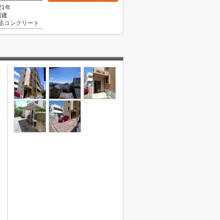
21年
階建
筋コンクリート