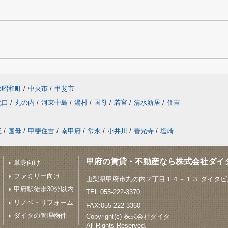
郡昭和町
/
中央市
/
甲斐市
北口
/
丸の内
/
河東中島
/
湯村
/
国母
/
若宮
/
清水新居
/
住吉
王
/
国母
/
甲斐住吉
/
南甲府
/
常永
/
小井川
/
善光寺
/
塩崎
甲府の賃貸・不動産なら株式会社ダイ
単身向け
ファミリー向け
山梨県甲府市丸の内２丁目１４－１３ ダイタビル
甲府駅徒歩30分以内
TEL:055-222-3370
リノベ・リフォーム
FAX:055-222-3360
ダイタの管理物件
Copyright(c) 株式会社ダイタ
All Rights Reserved.