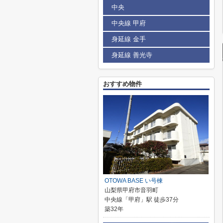
中央
中央線 甲府
身延線 金手
身延線 善光寺
おすすめ物件
OTOWA BASE い号棟
山梨県甲府市音羽町
中央線「甲府」駅 徒歩37分
築32年