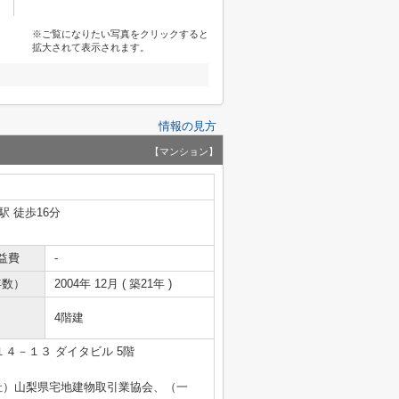
※ご覧になりたい写真をクリックすると
拡大されて表示されます。
情報の見方
【マンション】
駅 徒歩16分
益費
-
年数）
2004年 12月 ( 築21年 )
4階建
４－１３ ダイタビル 5階
社）山梨県宅地建物取引業協会、（一