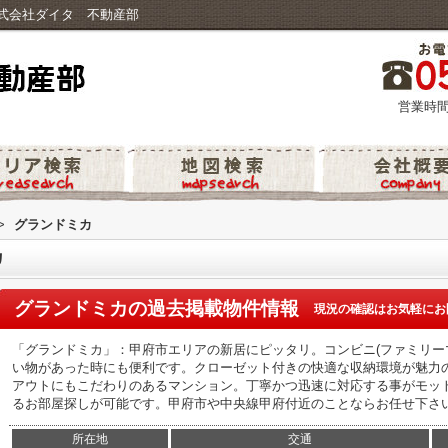
式会社ダイタ 不動産部
営業時間
>
グランドミカ
カ
グランドミカ
の過去掲載物件情報
現況の確認はお気軽にお
「グランドミカ」：甲府市エリアの新居にピッタリ。コンビニ(ファミリーマー
い物があった時にも便利です。クローゼット付きの快適な収納環境が魅力
アウトにもこだわりのあるマンション。丁寧かつ迅速に対応する事がモッ
るお部屋探しが可能です。甲府市や中央線甲府付近のことならお任せ下さ
所在地
交通