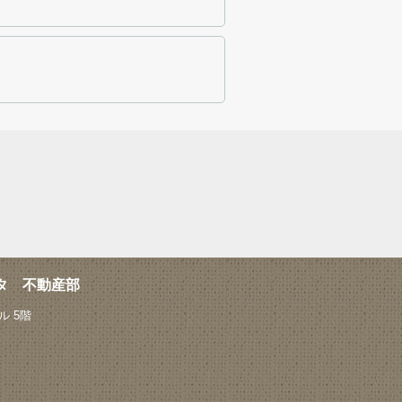
タ 不動産部
 5階