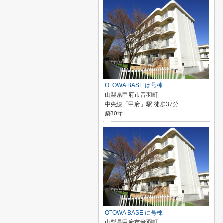
OTOWA BASE は号棟
山梨県甲府市音羽町
中央線「甲府」駅 徒歩37分
築30年
OTOWA BASE に号棟
山梨県甲府市音羽町