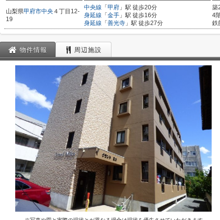
中央線
「
甲府
」駅 徒歩20分
築
山梨県
甲府市
中央
４丁目12-
身延線
「
金手
」駅 徒歩16分
4
19
身延線
「
善光寺
」駅 徒歩27分
鉄
物件情報
周辺施設