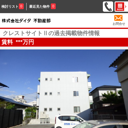
0
0
検討リスト
最近見た物件
お問合せ
クレストサイトⅡの過去掲載物件情報
賃料
***
万円