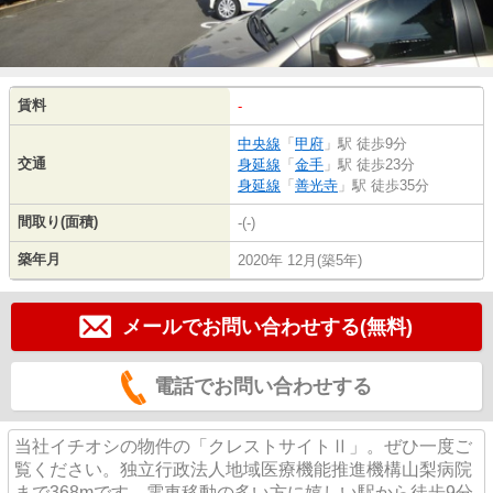
賃料
-
中央線
「
甲府
」駅 徒歩9分
交通
身延線
「
金手
」駅 徒歩23分
身延線
「
善光寺
」駅 徒歩35分
間取り(面積)
-(-)
築年月
2020年 12月(築5年)
メールでお問い合わせする(無料)
電話でお問い合わせする
当社イチオシの物件の「クレストサイトⅡ」。ぜひ一度ご
覧ください。独立行政法人地域医療機能推進機構山梨病院
まで368mです。電車移動の多い方に嬉しい駅から徒歩9分