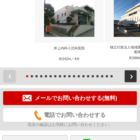
独立行政法人地域
井上内科小児科医院
梨
約368
約242m／4分
前
メールでお問い合わせする(無料)
電話でお問い合わせする
現況の確認はお気軽にお問い合わせください。