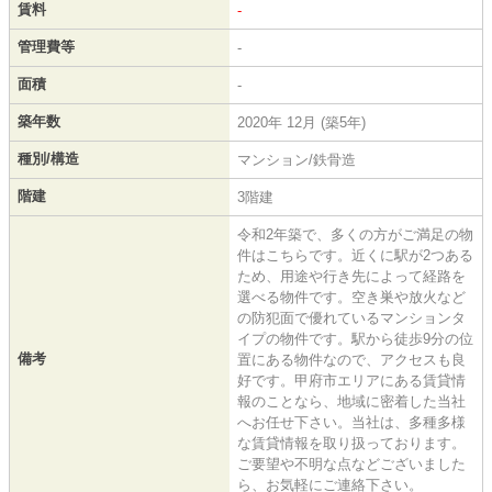
賃料
-
管理費等
-
面積
-
築年数
2020年 12月 (築5年)
種別/構造
マンション/鉄骨造
階建
3階建
令和2年築で、多くの方がご満足の物
件はこちらです。近くに駅が2つある
ため、用途や行き先によって経路を
選べる物件です。空き巣や放火など
の防犯面で優れているマンションタ
イプの物件です。駅から徒歩9分の位
備考
置にある物件なので、アクセスも良
好です。甲府市エリアにある賃貸情
報のことなら、地域に密着した当社
へお任せ下さい。当社は、多種多様
な賃貸情報を取り扱っております。
ご要望や不明な点などございました
ら、お気軽にご連絡下さい。