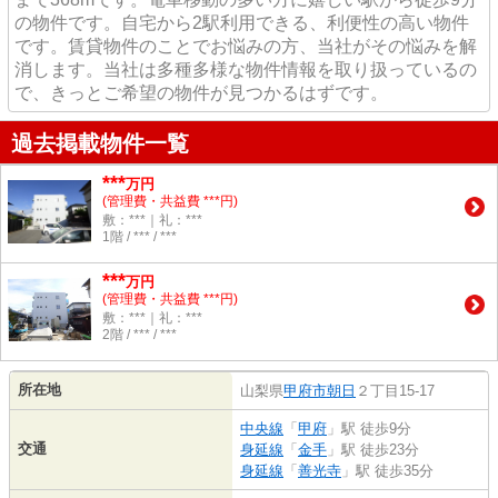
の物件です。自宅から2駅利用できる、利便性の高い物件
です。賃貸物件のことでお悩みの方、当社がその悩みを解
消します。当社は多種多様な物件情報を取り扱っているの
で、きっとご希望の物件が見つかるはずです。
過去掲載物件一覧
***
万円
(管理費・共益費 ***円)
敷：***｜礼：***
1階 / *** / ***
***
万円
(管理費・共益費 ***円)
敷：***｜礼：***
2階 / *** / ***
所在地
山梨県
甲府市
朝日
２丁目15-17
中央線
「
甲府
」駅 徒歩9分
交通
身延線
「
金手
」駅 徒歩23分
身延線
「
善光寺
」駅 徒歩35分