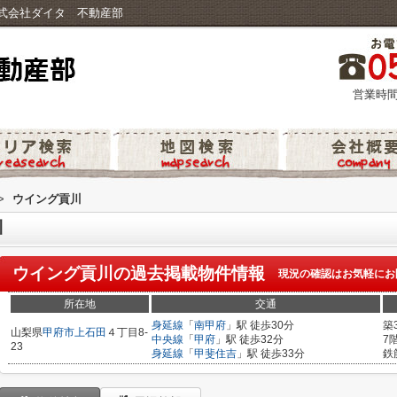
式会社ダイタ 不動産部
営業時間
>
ウイング貢川
川
ウイング貢川
の過去掲載物件情報
現況の確認はお気軽にお
所在地
交通
身延線
「
南甲府
」駅 徒歩30分
築
山梨県
甲府市
上石田
４丁目8-
中央線
「
甲府
」駅 徒歩32分
7
23
身延線
「
甲斐住吉
」駅 徒歩33分
鉄