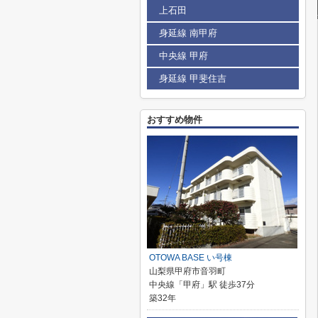
上石田
身延線 南甲府
中央線 甲府
身延線 甲斐住吉
おすすめ物件
OTOWA BASE い号棟
山梨県甲府市音羽町
中央線「甲府」駅 徒歩37分
築32年