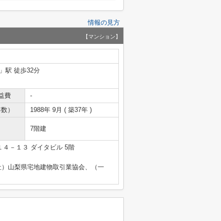
情報の見方
【マンション】
」駅 徒歩32分
益費
-
年数）
1988年 9月 ( 築37年 )
7階建
４－１３ ダイタビル 5階
社）山梨県宅地建物取引業協会、（一