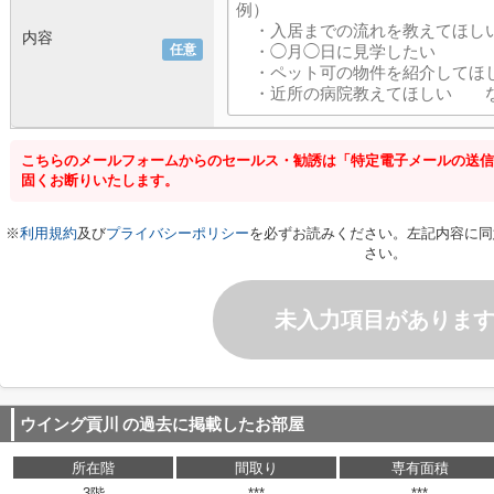
内容
任意
こちらのメールフォームからのセールス・勧誘は「特定電子メールの送信
固くお断りいたします。
※
利用規約
及び
プライバシーポリシー
を必ずお読みください。左記内容に同
さい。
未入力項目がありま
ウイング貢川
の過去に掲載したお部屋
所在階
間取り
専有面積
3階
***
***