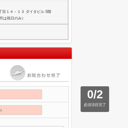
目１４－１３ ダイタビル 5階
，3月は祝日のみ）
0
/
2
必須項目完了