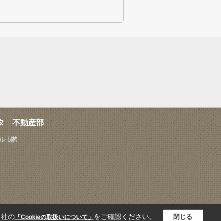
タ 不動産部
 5階
当社の
をご確認ください。
閉じる
「Cookieの取扱いについて」