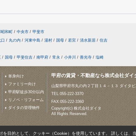
郡昭和町
/
中央市
/
甲斐市
北口
/
丸の内
/
河東中島
/
湯村
/
国母
/
若宮
/
清水新居
/
住吉
王
/
国母
/
甲斐住吉
/
南甲府
/
常永
/
小井川
/
善光寺
/
塩崎
甲府の賃貸・不動産なら株式会社ダイ
単身向け
ファミリー向け
山梨県甲府市丸の内２丁目１４－１３ ダイタビル
甲府駅徒歩30分以内
TEL:055-222-3370
リノベ・リフォーム
FAX:055-222-3360
ダイタの管理物件
Copyright(c) 株式会社ダイタ
All Rights Reserved.
を目的として、クッキー（Cookie）を使用しています。
詳しくは、