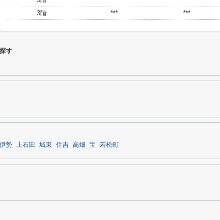
3階
***
***
探す
伊勢
上石田
城東
住吉
高畑
宝
若松町