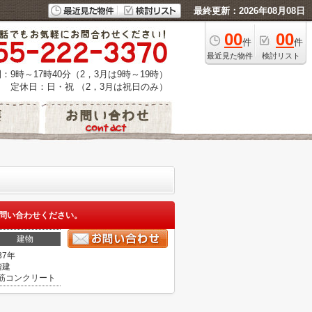
最終更新：2026年08月08日
00
00
件
件
最近見た物件
検討リスト
：9時～17時40分（2，3月は9時～19時）
定休日：日・祝 （2，3月は祝日のみ）
問い合わせください。
建物
37年
階建
筋コンクリート