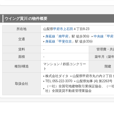
ウイング貢川
の物件概要
所在地
山梨県
甲府市
上石田
４丁目8-23
身延線
「
南甲府
」駅 徒歩30分
中央線
「
甲府
交通
身延線
「
甲斐住吉
」駅 徒歩33分
賃料
-
管理費・共
面積
-
築年月（築
マンション / 鉄筋コンクリー
種別/構造
階建
ト
株式会社ダイタ
山梨県甲府市丸の内２丁目１
TEL:055-222-3370
山梨県知事 (4) 第2263号
取扱会社
（一社）全国宅地建物取引業保証協会、（一
社）全国賃貸不動産管理業協会