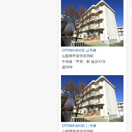
OTOWA BASE は号棟
山梨県甲府市音羽町
中央線「甲府」駅 徒歩37分
築30年
OTOWA BASE に号棟
山梨県甲府市音羽町