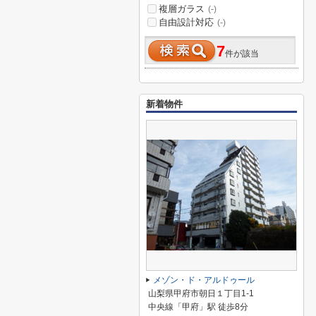
複層ガラス
(-)
自由設計対応
(-)
7
件が該当
新着物件
メゾン・ド・アルドゥール
山梨県甲府市朝日１丁目1-1
中央線「甲府」駅 徒歩8分