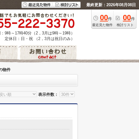
最終更新：2026年08月08日
00
00
件
件
最近見た物件
検討リスト
：9時～17時40分（2，3月は9時～19時）
定休日：日・祝 （2，3月は祝日のみ）
の物件
表示件数：
４