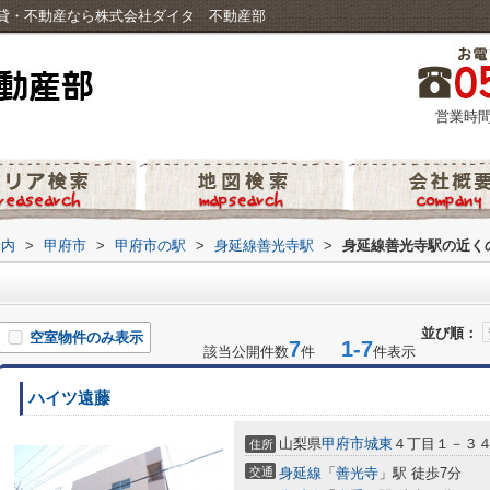
貸・不動産なら株式会社ダイタ 不動産部
営業時間
案内
>
甲府市
>
甲府市の駅
>
身延線善光寺駅
>
身延線善光寺駅の近く
並び順：
空室物件のみ表示
7
1-7
該当公開件数
件
件表示
ハイツ遠藤
山梨県
甲府市
城東
４丁目１－３
住所
交通
身延線
「
善光寺
」駅 徒歩7分