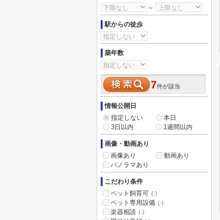
～
駅からの徒歩
築年数
7
件が該当
情報公開日
指定しない
本日
3日以内
1週間以内
画像・動画あり
画像あり
動画あり
パノラマあり
こだわり条件
ペット飼育可
(-)
ペット専用設備
(-)
楽器相談
(-)