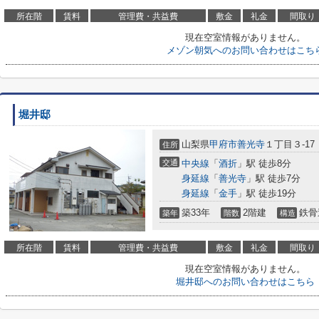
所在階
賃料
管理費・共益費
敷金
礼金
間取り
現在空室情報がありません。
メゾン朝気へのお問い合わせはこち
堀井邸
山梨県
甲府市
善光寺
１丁目３-17
住所
交通
中央線
「
酒折
」駅 徒歩8分
身延線
「
善光寺
」駅 徒歩7分
身延線
「
金手
」駅 徒歩19分
築33年
2階建
鉄骨
築年
階数
構造
所在階
賃料
管理費・共益費
敷金
礼金
間取り
現在空室情報がありません。
堀井邸へのお問い合わせはこちら