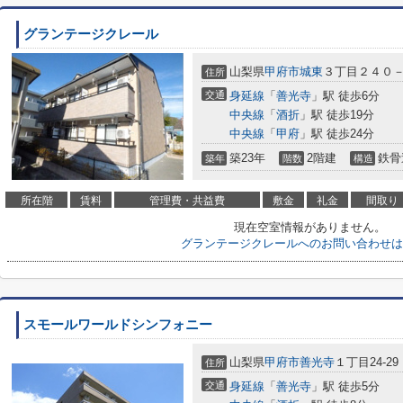
グランテージクレール
山梨県
甲府市
城東
３丁目２４０
住所
交通
身延線
「
善光寺
」駅 徒歩6分
中央線
「
酒折
」駅 徒歩19分
中央線
「
甲府
」駅 徒歩24分
築23年
2階建
鉄骨
築年
階数
構造
所在階
賃料
管理費・共益費
敷金
礼金
間取り
現在空室情報がありません。
グランテージクレールへのお問い合わせは
スモールワールドシンフォニー
山梨県
甲府市
善光寺
１丁目24-29
住所
交通
身延線
「
善光寺
」駅 徒歩5分