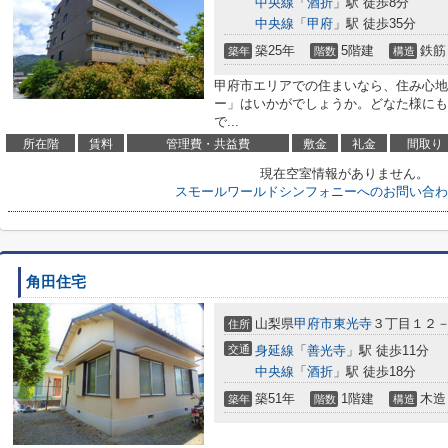
中央線
「
酒折
」駅 徒歩8分
中央線
「
甲府
」駅 徒歩35分
築25年
5階建
鉄筋
築年
階数
構造
甲府市エリアでの住まいなら、住み心地
ー」はいかがでしょうか。どなた様にも
で...
所在階
賃料
管理費・共益費
敷金
礼金
間取り
現在空室情報がありません。
スモールワールドシンフォニーへのお問い合わ
角田住宅
山梨県
甲府市
東光寺
３丁目１２
住所
交通
身延線
「
善光寺
」駅 徒歩11分
中央線
「
酒折
」駅 徒歩18分
築51年
1階建
木造
築年
階数
構造