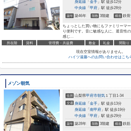
身延線
「
金手
」駅 徒歩12分
中央線
「
甲府
」駅 徒歩28分
築46年
3階建
鉄骨
築年
階数
構造
ちょっとした買い物にもファミリーマート
り便利です。音に敏感な人に、遮音性の
感じ...
所在階
賃料
管理費・共益費
敷金
礼金
間取り
現在空室情報がありません。
ハイツ遠藤へのお問い合わせはこち
メゾン朝気
山梨県
甲府市
朝気
１丁目1-34
住所
交通
身延線
「
金手
」駅 徒歩13分
身延線
「
南甲府
」駅 徒歩19分
中央線
「
甲府
」駅 徒歩29分
築28年
3階建
鉄筋
築年
階数
構造