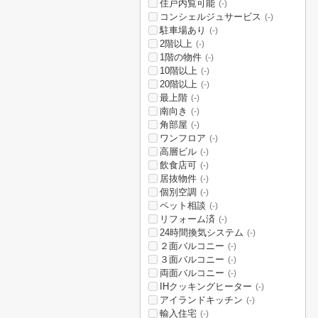
住戸内覧可能
(-)
コンシェルジュサービス
(-)
駐車場あり
(-)
2階以上
(-)
1階の物件
(-)
10階以上
(-)
20階以上
(-)
最上階
(-)
南向き
(-)
角部屋
(-)
ワンフロア
(-)
高層ビル
(-)
飲食店可
(-)
居抜物件
(-)
個別空調
(-)
ペット相談
(-)
リフォーム済
(-)
24時間換気システム
(-)
２面バルコニー
(-)
３面バルコニー
(-)
両面バルコニー
(-)
IHクッキングヒーター
(-)
アイランドキッチン
(-)
輸入住宅
(-)