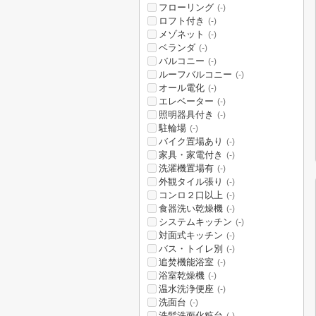
フローリング
(-)
ロフト付き
(-)
メゾネット
(-)
ベランダ
(-)
バルコニー
(-)
ルーフバルコニー
(-)
オール電化
(-)
エレベーター
(-)
照明器具付き
(-)
駐輪場
(-)
バイク置場あり
(-)
家具・家電付き
(-)
洗濯機置場有
(-)
外観タイル張り
(-)
コンロ２口以上
(-)
食器洗い乾燥機
(-)
システムキッチン
(-)
対面式キッチン
(-)
バス・トイレ別
(-)
追焚機能浴室
(-)
浴室乾燥機
(-)
温水洗浄便座
(-)
洗面台
(-)
洗髪洗面化粧台