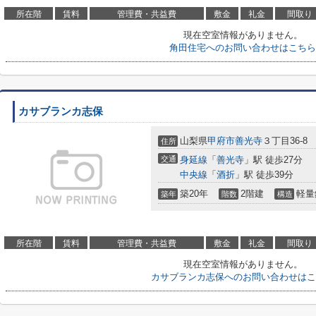
所在階
賃料
管理費・共益費
敷金
礼金
間取り
現在空室情報がありません。
角田住宅へのお問い合わせはこちら
カサブランカ志保
山梨県
甲府市
善光寺
３丁目36-8
住所
交通
身延線
「
善光寺
」駅 徒歩27分
中央線
「
酒折
」駅 徒歩39分
築20年
2階建
軽量
築年
階数
構造
所在階
賃料
管理費・共益費
敷金
礼金
間取り
現在空室情報がありません。
カサブランカ志保へのお問い合わせはこ