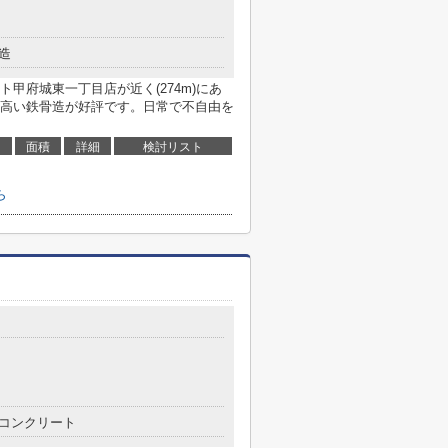
造
甲府城東一丁目店が近く(274m)にあ
高い鉄骨造が好評です。日常で不自由を
面積
詳細
検討リスト
ら
コンクリート