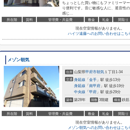
ちょっとした買い物にもファミリーマート
り便利です。音に敏感な人に、遮音性の
感じ...
所在階
賃料
管理費・共益費
敷金
礼金
間取り
現在空室情報がありません。
ハイツ遠藤へのお問い合わせはこち
メゾン朝気
山梨県
甲府市
朝気
１丁目1-34
住所
交通
身延線
「
金手
」駅 徒歩13分
身延線
「
南甲府
」駅 徒歩19分
中央線
「
甲府
」駅 徒歩29分
築28年
3階建
鉄筋
築年
階数
構造
所在階
賃料
管理費・共益費
敷金
礼金
間取り
現在空室情報がありません。
メゾン朝気へのお問い合わせはこち