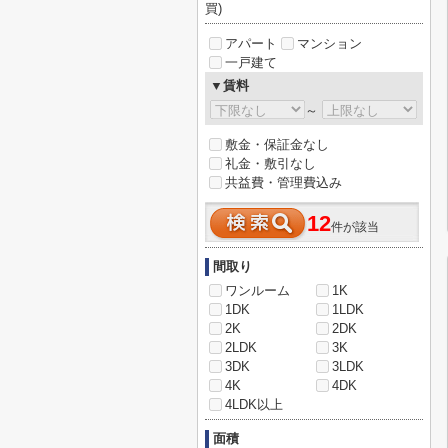
買)
アパート
マンション
一戸建て
▼賃料
～
敷金・保証金なし
礼金・敷引なし
共益費・管理費込み
12
件が該当
間取り
ワンルーム
1K
1DK
1LDK
2K
2DK
2LDK
3K
3DK
3LDK
4K
4DK
4LDK以上
面積