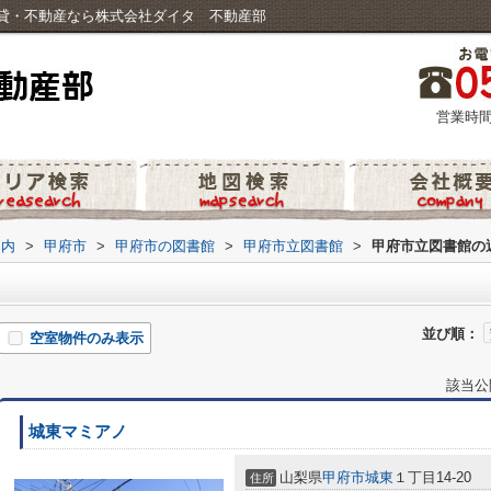
貸・不動産なら株式会社ダイタ 不動産部
営業時間
案内
>
甲府市
>
甲府市の図書館
>
甲府市立図書館
>
甲府市立図書館の
並び順：
空室物件のみ表示
該当公
城東マミアノ
山梨県
甲府市
城東
１丁目14-20
住所