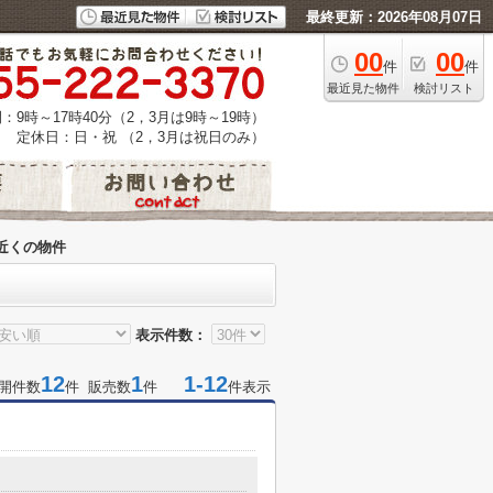
最終更新：2026年08月07日
00
00
件
件
最近見た物件
検討リスト
：9時～17時40分（2，3月は9時～19時）
定休日：日・祝 （2，3月は祝日のみ）
近くの物件
表示件数：
12
1
1-12
開件数
件 販売数
件
件表示