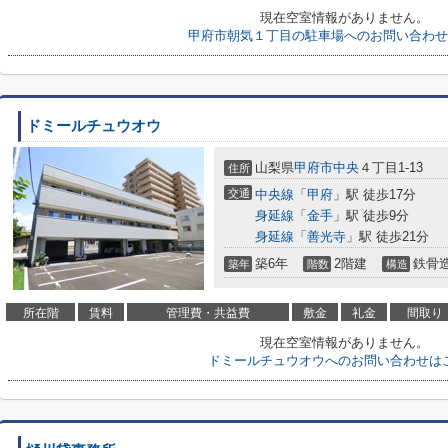
現在空室情報がありません。
甲府市朝気１丁目の駐車場へのお問い合わせ
ドミールチュウオウ
山梨県
甲府市
中央
４丁目1-13
住所
交通
中央線
「
甲府
」駅 徒歩17分
身延線
「
金手
」駅 徒歩9分
身延線
「
善光寺
」駅 徒歩21分
築6年
2階建
鉄骨
築年
階数
構造
所在階
賃料
管理費・共益費
敷金
礼金
間取り
現在空室情報がありません。
ドミールチュウオウへのお問い合わせは