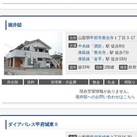
堀井邸
山梨県
甲府市
善光寺
１丁目３-17
住所
交通
中央線
「
酒折
」駅 徒歩8分
身延線
「
善光寺
」駅 徒歩7分
身延線
「
金手
」駅 徒歩19分
築33年
2階建
鉄骨
築年
階数
構造
所在階
賃料
管理費・共益費
敷金
礼金
間取り
現在空室情報がありません。
堀井邸へのお問い合わせはこちら
ダイアパレス甲府城東Ⅱ