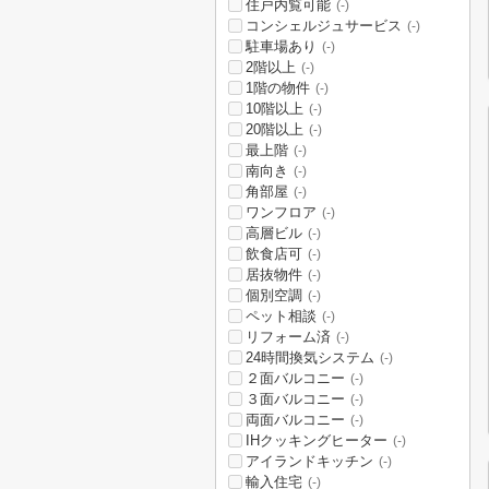
住戸内覧可能
(-)
コンシェルジュサービス
(-)
駐車場あり
(-)
2階以上
(-)
1階の物件
(-)
10階以上
(-)
20階以上
(-)
最上階
(-)
南向き
(-)
角部屋
(-)
ワンフロア
(-)
高層ビル
(-)
飲食店可
(-)
居抜物件
(-)
個別空調
(-)
ペット相談
(-)
リフォーム済
(-)
24時間換気システム
(-)
２面バルコニー
(-)
３面バルコニー
(-)
両面バルコニー
(-)
IHクッキングヒーター
(-)
アイランドキッチン
(-)
輸入住宅
(-)