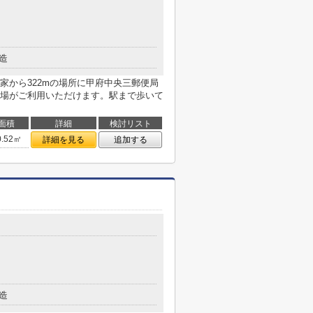
造
家から322mの場所に甲府中央三郵便局
場がご利用いただけます。駅まで歩いて
面積
詳細
検討リスト
0.52㎡
詳細を見る
追加する
４
造