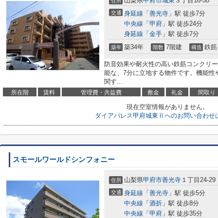
山梨県
甲府市
城東
３丁目16-30
住所
交通
身延線
「
善光寺
」駅 徒歩7分
中央線
「
甲府
」駅 徒歩24分
身延線
「
金手
」駅 徒歩7分
築34年
7階建
鉄筋
築年
階数
構造
防音効果や耐火性の高い鉄筋コンクリー
能な、7分に立地する物件です。機能性
関す...
所在階
賃料
管理費・共益費
敷金
礼金
間取り
現在空室情報がありません。
ダイアパレス甲府城東Ⅱへのお問い合わせ
スモールワールドシンフォニー
山梨県
甲府市
善光寺
１丁目24-29
住所
交通
身延線
「
善光寺
」駅 徒歩5分
中央線
「
酒折
」駅 徒歩8分
中央線
「
甲府
」駅 徒歩35分