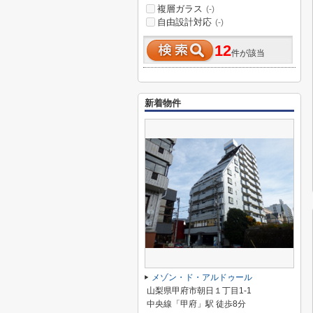
複層ガラス
(-)
自由設計対応
(-)
12
件が該当
新着物件
メゾン・ド・アルドゥール
山梨県甲府市朝日１丁目1-1
中央線「甲府」駅 徒歩8分