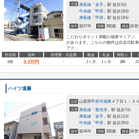
交通
身延線
「
金手
」駅 徒歩3分
中央線
「
甲府
」駅 徒歩18分
身延線
「
甲府
」駅 徒歩18分
築37年
3階建
鉄骨
築年
階数
構造
こだわりポイント満載の城東マミアノ。
があります。こちらの物件は自走式駐車
アク...
所在階
賃料
管理費・共益費
敷金
礼金
間取り
3.3
万円
3階
-
2ヶ月
1ヶ月
1R
2
ハイツ遠藤
山梨県
甲府市
城東
４丁目１－３
住所
交通
身延線
「
善光寺
」駅 徒歩7分
身延線
「
金手
」駅 徒歩12分
中央線
「
甲府
」駅 徒歩28分
築46年
3階建
鉄骨
築年
階数
構造