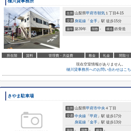
樋川貸事務所
山梨県
甲府市
朝気
１丁目4-15
住所
交通
身延線
「
金手
」駅 徒歩15分
築39年
-
鉄骨造
築年
階数
構造
所在階
賃料
管理費・共益費
敷金
礼金
間取り
現在空室情報がありません。
樋川貸事務所へのお問い合わせはこち
きやま駐車場
山梨県
甲府市
中央
４丁目
住所
交通
中央線
「
甲府
」駅 徒歩17分
身延線
「
金手
」駅 徒歩13分
-
-
-
築年
階数
構造