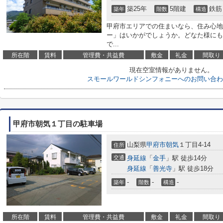
築25年
5階建
鉄筋
築年
階数
構造
甲府市エリアでの住まいなら、住み心地
ー」はいかがでしょうか。どなた様にも
で...
所在階
賃料
管理費・共益費
敷金
礼金
間取り
現在空室情報がありません。
スモールワールドシンフォニーへのお問い合わ
甲府市朝気１丁目の駐車場
山梨県
甲府市
朝気
１丁目4-14
住所
交通
身延線
「
金手
」駅 徒歩14分
身延線
「
善光寺
」駅 徒歩18分
-
-
-
築年
階数
構造
所在階
賃料
管理費・共益費
敷金
礼金
間取り