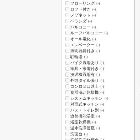
フローリング
(-)
ロフト付き
(-)
メゾネット
(-)
ベランダ
(-)
バルコニー
(-)
ルーフバルコニー
(-)
オール電化
(-)
エレベーター
(-)
照明器具付き
(-)
駐輪場
(-)
バイク置場あり
(-)
家具・家電付き
(-)
洗濯機置場有
(-)
外観タイル張り
(-)
コンロ２口以上
(-)
食器洗い乾燥機
(-)
システムキッチン
(-)
対面式キッチン
(-)
バス・トイレ別
(-)
追焚機能浴室
(-)
浴室乾燥機
(-)
温水洗浄便座
(-)
洗面台
(-)
洗髪洗面化粧台