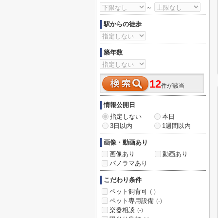
～
駅からの徒歩
築年数
12
件が該当
情報公開日
指定しない
本日
3日以内
1週間以内
画像・動画あり
画像あり
動画あり
パノラマあり
こだわり条件
ペット飼育可
(-)
ペット専用設備
(-)
楽器相談
(-)