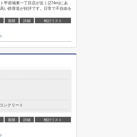
甲府城東一丁目店が近く(274m)にあ
高い鉄骨造が好評です。日常で不自由を
面積
詳細
検討リスト
ら
コンクリート
面積
詳細
検討リスト
ら