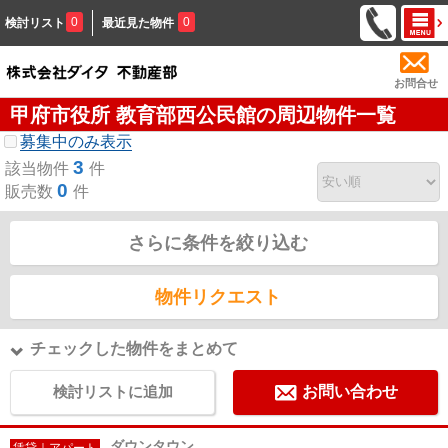
0
0
検討リスト
最近見た物件
お問合せ
甲府市役所 教育部西公民館の周辺物件一覧
募集中のみ表示
3
該当物件
件
0
販売数
件
さらに条件を絞り込む
物件リクエスト
チェックした物件をまとめて
検討リストに追加
お問い合わせ
ダウンタウン
賃貸｜アパート