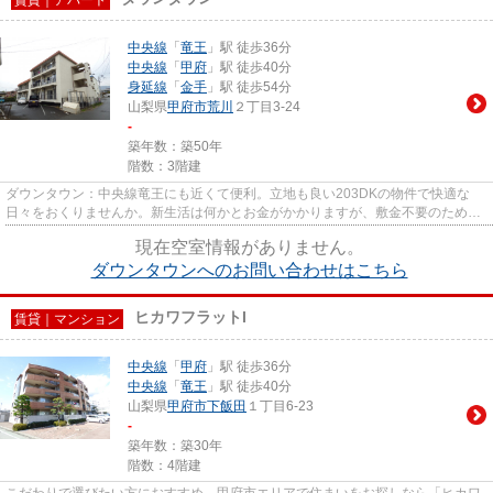
中央線
「
竜王
」駅 徒歩36分
中央線
「
甲府
」駅 徒歩40分
身延線
「
金手
」駅 徒歩54分
山梨県
甲府市
荒川
２丁目3-24
-
築年数：築50年
階数：3階建
ダウンタウン：中央線竜王にも近くて便利。立地も良い203DKの物件で快適な
日々をおくりませんか。新生活は何かとお金がかかりますが、敷金不要のためコ
ストを抑えられます。現在空き室...
現在空室情報がありません。
ダウンタウンへのお問い合わせはこちら
ヒカワフラットI
賃貸｜マンション
中央線
「
甲府
」駅 徒歩36分
中央線
「
竜王
」駅 徒歩40分
山梨県
甲府市
下飯田
１丁目6-23
-
築年数：築30年
階数：4階建
こだわりで選びたい方におすすめ。甲府市エリアで住まいをお探しなら「ヒカワ