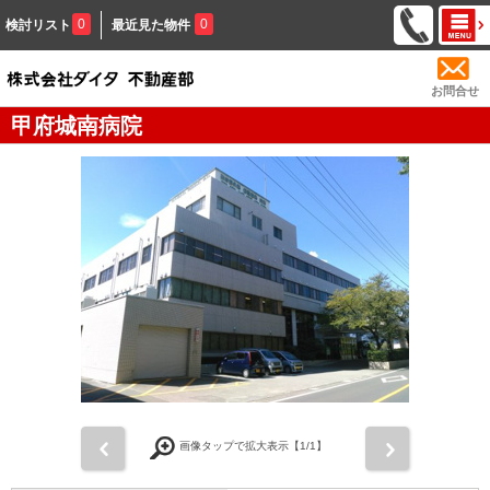
0
0
検討リスト
最近見た物件
お問合せ
甲府城南病院
前
次
画像タップで拡大表示【
1
/1】