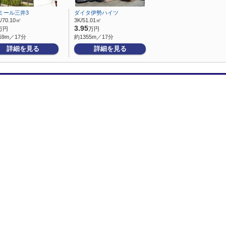
ミール三井3
ダイタ伊勢ハイツ
/70.10㎡
3K/51.01㎡
3.95
万円
万円
59m／17分
約1355m／17分
詳細を見る
詳細を見る