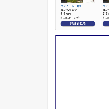
ファミール三井3
ファ
3LDK/70.10㎡
3LDK
6.5
7.7
万円
約1359m／17分
約13
詳細を見る