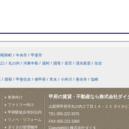
郡昭和町
/
中央市
/
甲斐市
北口
/
丸の内
/
河東中島
/
湯村
/
国母
/
若宮
/
清水新居
/
住吉
王
/
国母
/
甲斐住吉
/
南甲府
/
常永
/
小井川
/
善光寺
/
塩崎
甲府の賃貸・不動産なら株式会社ダイ
単身向け
ファミリー向け
山梨県甲府市丸の内２丁目１４－１３ ダイタビル
甲府駅徒歩30分以内
TEL:055-222-3370
リノベ・リフォーム
FAX:055-222-3360
ダイタの管理物件
Copyright(c) 株式会社ダイタ