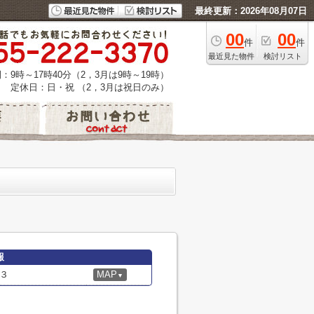
最終更新：2026年08月07日
00
00
件
件
最近見た物件
検討リスト
：9時～17時40分（2，3月は9時～19時）
定休日：日・祝 （2，3月は祝日のみ）
報
３
MAP
▼