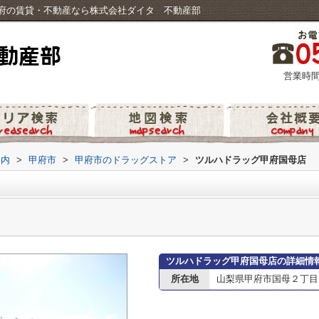
府の賃貸・不動産なら株式会社ダイタ 不動産部
営業時間
案内
>
甲府市
>
甲府市のドラッグストア
>
ツルハドラッグ甲府国母店
ツルハドラッグ甲府国母店の詳細情
所在地
山梨県甲府市国母２丁目