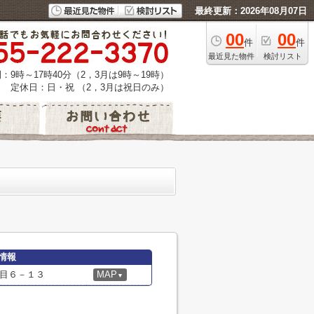
最終更新：2026年08月07日
00
00
件
件
最近見た物件
検討リスト
：9時～17時40分（2，3月は9時～19時）
定休日：日・祝 （2，3月は祝日のみ）
情報
目６－１３
MAP
▼