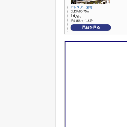
ポレスター湯村
3LDK/90.75㎡
14
万円
約1153m／15分
詳細を見る