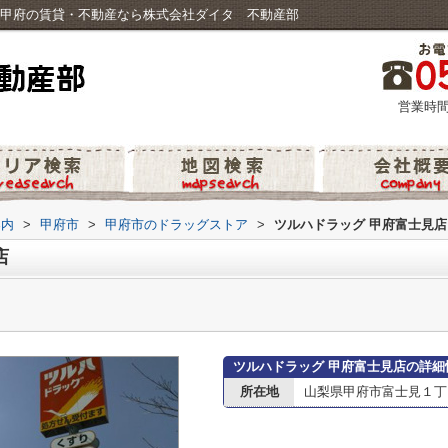
｜甲府の賃貸・不動産なら株式会社ダイタ 不動産部
営業時間
案内
>
甲府市
>
甲府市のドラッグストア
>
ツルハドラッグ 甲府富士見店
店
ツルハドラッグ 甲府富士見店の詳細
所在地
山梨県甲府市富士見１丁