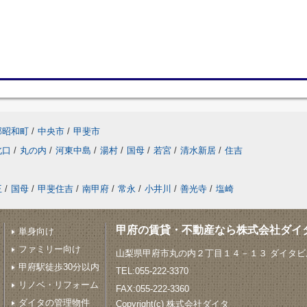
郡昭和町
/
中央市
/
甲斐市
北口
/
丸の内
/
河東中島
/
湯村
/
国母
/
若宮
/
清水新居
/
住吉
王
/
国母
/
甲斐住吉
/
南甲府
/
常永
/
小井川
/
善光寺
/
塩崎
甲府の賃貸・不動産なら株式会社ダイ
単身向け
ファミリー向け
山梨県甲府市丸の内２丁目１４－１３ ダイタビル
甲府駅徒歩30分以内
TEL:055-222-3370
リノベ・リフォーム
FAX:055-222-3360
ダイタの管理物件
Copyright(c) 株式会社ダイタ