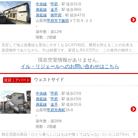
中央線
「
甲府
」駅 徒歩31分
身延線
「
金手
」駅 徒歩39分
身延線
「
南甲府
」駅 徒歩47分
山梨県
甲府市
下飯田
３丁目９-２３
-
築年数：築12年
階数：2階建
安定して地上波番組も受信しやすくなるCATV対応。費用を抑えることの出来る
賃貸物件でありながら、中は綺麗です。家賃も月6.5万円と、この条件の物件とし
ては魅力的です。一階にあるの...
現在空室情報がありません。
イル・リジェールへのお問い合わせはこちら
ウェストサイド
賃貸｜アパート
中央線
「
甲府
」駅 徒歩23分
身延線
「
甲府
」駅 徒歩23分
身延線
「
金手
」駅 徒歩31分
山梨県
甲府市
寿町
18-8
-
築年数：築28年
階数：2階建
独立洗面台新品！ひとり暮らしにはもはや無くてはならないコンビニ(273ｍ)、す