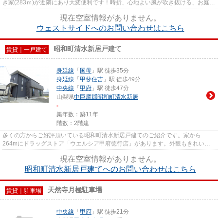
き家(283ｍ)が近隣にあり大変便利です！時折、心地よい風が吹き抜ける、お庭に
面したお部屋です。また、...
現在空室情報がありません。
ウェストサイドへのお問い合わせはこちら
昭和町清水新居戸建て
賃貸｜一戸建て
身延線
「
国母
」駅 徒歩35分
身延線
「
甲斐住吉
」駅 徒歩49分
中央線
「
甲府
」駅 徒歩47分
山梨県
中巨摩郡昭和町
清水新居
-
築年数：築11年
階数：2階建
多くの方からご好評頂いている昭和町清水新居戸建てのご紹介です。家から
264mにドラッグストア「ウエルシア甲府徳行店」があります。外観もきれいな
ニーズの高い一戸建て物件はこちら...
現在空室情報がありません。
昭和町清水新居戸建てへのお問い合わせはこちら
天然寺月極駐車場
賃貸｜駐車場
中央線
「
甲府
」駅 徒歩21分