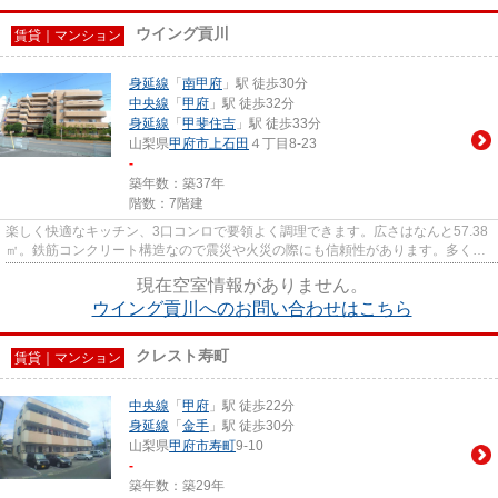
ウイング貢川
賃貸｜マンション
身延線
「
南甲府
」駅 徒歩30分
中央線
「
甲府
」駅 徒歩32分
身延線
「
甲斐住吉
」駅 徒歩33分
山梨県
甲府市
上石田
４丁目8-23
-
築年数：築37年
階数：7階建
楽しく快適なキッチン、3口コンロで要領よく調理できます。広さはなんと57.38
㎡。鉄筋コンクリート構造なので震災や火災の際にも信頼性があります。多くの
方にご好評をいただいている...
現在空室情報がありません。
ウイング貢川へのお問い合わせはこちら
クレスト寿町
賃貸｜マンション
中央線
「
甲府
」駅 徒歩22分
身延線
「
金手
」駅 徒歩30分
山梨県
甲府市
寿町
9-10
-
築年数：築29年