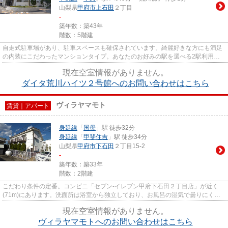
山梨県
甲府市
上石田
２丁目
-
築年数：築43年
階数：5階建
自走式駐車場があり、駐車スペースも確保されています。綺麗好きな方にも満足
の内装にこだわったマンションタイプ。あなたのお好みの駅を選べる2駅利用可
のマンションです。高速通信の...
現在空室情報がありません。
ダイタ荒川ハイツ２号館へのお問い合わせはこちら
ヴィラヤマモト
賃貸｜アパート
身延線
「
国母
」駅 徒歩32分
身延線
「
甲斐住吉
」駅 徒歩34分
山梨県
甲府市
下石田
２丁目15-2
-
築年数：築33年
階数：2階建
こだわり条件の定番。コンビニ「セブン-イレブン甲府下石田２丁目店」が近く
(71m)にあります。洗面所は浴室から独立しており、お風呂の湿気で曇りにくく
なっています。平成5年築の物件...
現在空室情報がありません。
ヴィラヤマモトへのお問い合わせはこちら