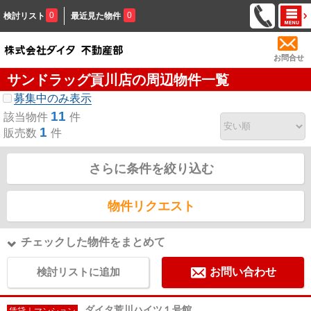
0
0
検討リスト
最近見た物件
お問合せ
サンドラッグ貢川店の周辺物件一覧
募集中のみ表示
11
該当物件
件
1
販売数
件
さらに条件を絞り込む
物件リクエスト
チェックした物件をまとめて
検討リストに追加
お問い合わせ
ダイタ荒川ハイツ１号館
賃貸｜マンション