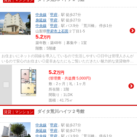
中央線
「
甲府
」駅 徒歩27分
身延線
「
甲府
」駅 徒歩27分
中央線
「
甲府
」駅 バス9分 「荒川橋」 停歩1分
山梨県
甲府市
上石田
２丁目1-5
5.2
万円
築年数：築48年 ｜募集中：
1室
階数：5階建
お住まいにネットの回線を導入しているので生活しやすい◎日中は管理人さんが
いるので安心のお住まい◎是非あなたにもご覧いただきたい魅力的な賃貸物件◎
よくパソコンを利用する方やスマ...
5.2
万
円
(管理費・共益費 5,000円)
敷：2ヶ月｜礼：1ヶ月
所在階：1階
間取り：1LDK
面積：41.75㎡
ダイタ荒川ハイツ２号館
賃貸｜マンション
中央線
「
甲府
」駅 徒歩27分
身延線
「
甲府
」駅 徒歩27分
中央線
「
甲府
」駅 バス9分 「荒川橋」 停歩1分