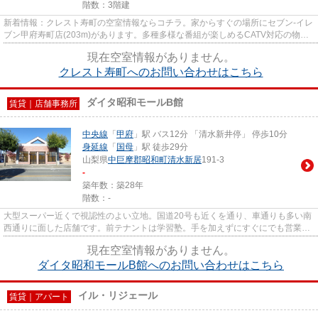
階数：3階建
新着情報：クレスト寿町の空室情報ならコチラ。家からすぐの場所にセブン-イレ
ブン甲府寿町店(203m)があります。多種多様な番組が楽しめるCATV対応の物件
となっています。光ファイバー...
現在空室情報がありません。
クレスト寿町へのお問い合わせはこちら
ダイタ昭和モールB館
賃貸｜店舗事務所
中央線
「
甲府
」駅 バス12分 「清水新井停」 停歩10分
身延線
「
国母
」駅 徒歩29分
山梨県
中巨摩郡昭和町
清水新居
191-3
-
築年数：築28年
階数：-
大型スーパー近くで視認性のよい立地。国道20号も近くを通り、車通りも多い南
西通りに面した店舗です。前テナントは学習塾。手を加えずにすぐにでも営業で
きそうな内装です。
現在空室情報がありません。
ダイタ昭和モールB館へのお問い合わせはこちら
イル・リジェール
賃貸｜アパート