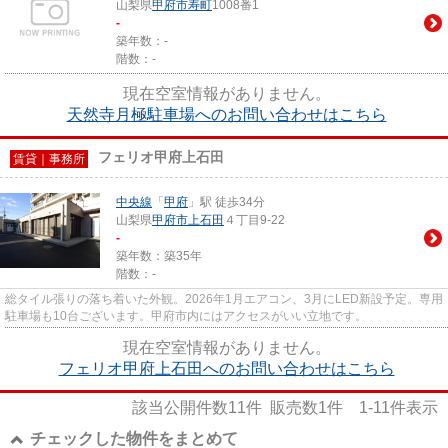
山梨県
甲府市
寿町
1008番1
-
築年数：-
階数：-
現在空室情報がありません。
天然寺月極駐車場へのお問い合わせはこちら
フェリオ甲府上石田
賃貸｜事務所
中央線
「
甲府
」駅 徒歩34分
山梨県
甲府市
上石田
４丁目9-22
-
築年数：築35年
階数：-
総タイル張りの落ち着いた外観。2026年1月エアコン、3月にLED新設予定。専用
駐車場も10台ございます。甲府市内にはアクセスがいい立地です。
現在空室情報がありません。
フェリオ甲府上石田へのお問い合わせはこちら
該当公開件数
11
件 販売数
1
件
1-11
件表示
チェックした物件をまとめて