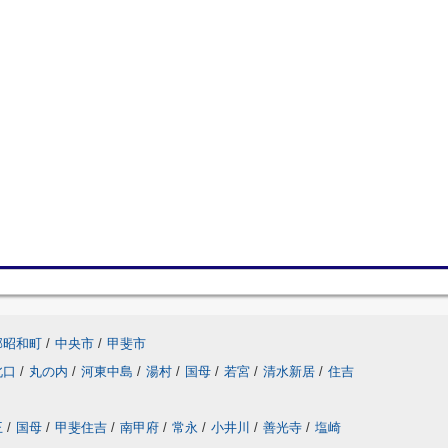
郡昭和町
/
中央市
/
甲斐市
北口
/
丸の内
/
河東中島
/
湯村
/
国母
/
若宮
/
清水新居
/
住吉
王
/
国母
/
甲斐住吉
/
南甲府
/
常永
/
小井川
/
善光寺
/
塩崎