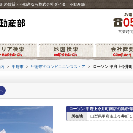
甲府の賃貸・不動産なら株式会社ダイタ 不動産部
営業時間
案内
>
甲府市
>
甲府市のコンビニエンスストア
>
ローソン 甲府上今井
へ
ローソン 甲府上今井町南店の詳細情
所在地
山梨県甲府市上今井町１