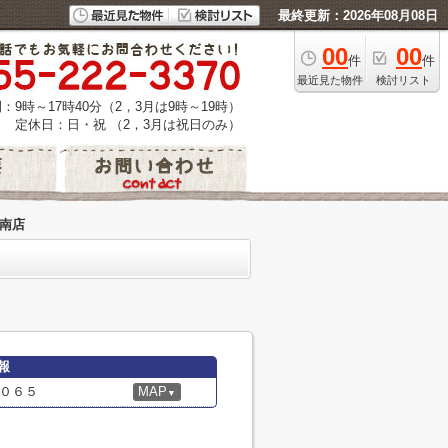
最終更新：2026年08月08日
00
00
件
件
最近見た物件
検討リスト
：9時～17時40分（2，3月は9時～19時）
定休日：日・祝 （2，3月は祝日のみ）
町南店
報
０６５
MAP
▼