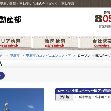
｜甲府の賃貸・不動産なら株式会社ダイタ 不動産部
営業時間
案内
>
甲府市
>
甲府市のコンビニエンスストア
>
ローソン 小瀬スポー
店
へ
ローソン 小瀬スポーツ公園店の詳細
所在地
山梨県甲府市小瀬町１０