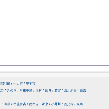
郡昭和町
/
中央市
/
甲斐市
北口
/
丸の内
/
河東中島
/
湯村
/
国母
/
若宮
/
清水新居
/
住吉
王
/
国母
/
甲斐住吉
/
南甲府
/
常永
/
小井川
/
善光寺
/
塩崎