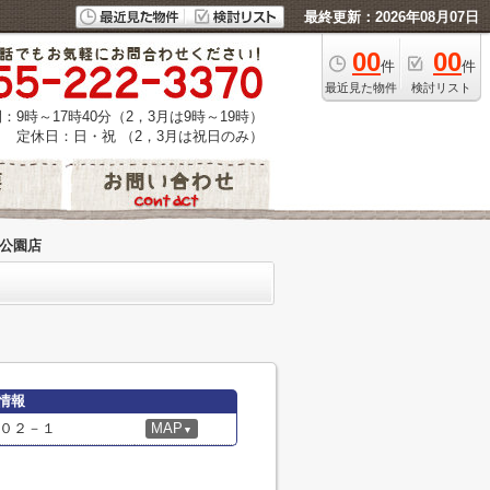
最終更新：2026年08月07日
00
00
件
件
最近見た物件
検討リスト
：9時～17時40分（2，3月は9時～19時）
定休日：日・祝 （2，3月は祝日のみ）
ツ公園店
情報
０２－１
MAP
▼