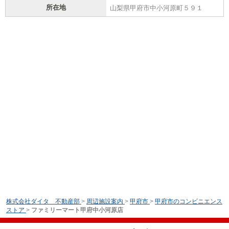
所在地
山梨県甲府市中小河原町５９１
株式会社ダイタ 不動産部
>
周辺施設案内
>
甲府市
>
甲府市のコンビニエンス
ストア
>
ファミリーマート甲府中小河原店