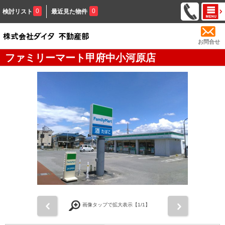
0
0
検討リスト
最近見た物件
お問合せ
ファミリーマート甲府中小河原店
前
次
画像タップで拡大表示【
1
/1】