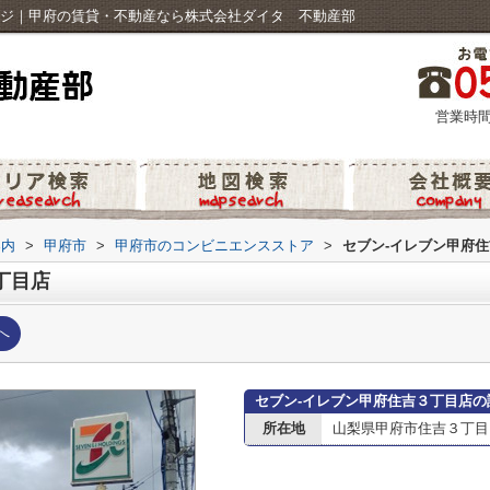
ージ｜甲府の賃貸・不動産なら株式会社ダイタ 不動産部
営業時間
案内
>
甲府市
>
甲府市のコンビニエンスストア
>
セブン-イレブン甲府
丁目店
へ
セブン-イレブン甲府住吉３丁目店の
所在地
山梨県甲府市住吉３丁目