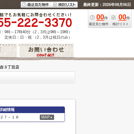
最終更新：2026年08月06日
00
00
件
件
最近見た物件
検討リスト
：9時～17時40分（2，3月は9時～19時）
定休日：日・祝 （2，3月は祝日のみ）
住吉３丁目店
詳細情報
２７－１８
MAP
▼