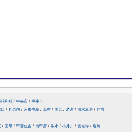
郡昭和町
/
中央市
/
甲斐市
北口
/
丸の内
/
河東中島
/
湯村
/
国母
/
若宮
/
清水新居
/
住吉
王
/
国母
/
甲斐住吉
/
南甲府
/
常永
/
小井川
/
善光寺
/
塩崎