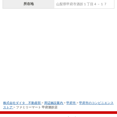
所在地
山梨県甲府市酒折１丁目４－１７
株式会社ダイタ 不動産部
>
周辺施設案内
>
甲府市
>
甲府市のコンビニエンス
ストア
>
ファミリーマート 甲府酒折店