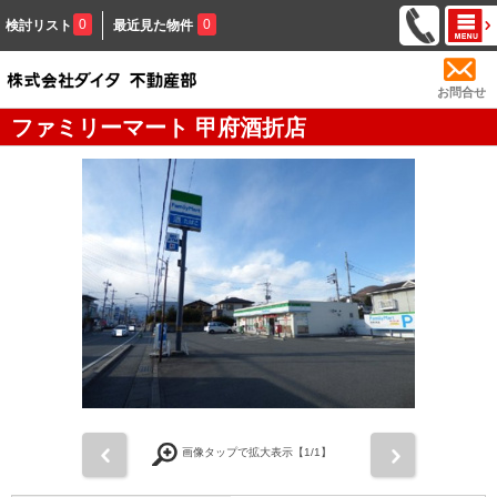
0
0
検討リスト
最近見た物件
お問合せ
ファミリーマート 甲府酒折店
前
次
画像タップで拡大表示【
1
/1】