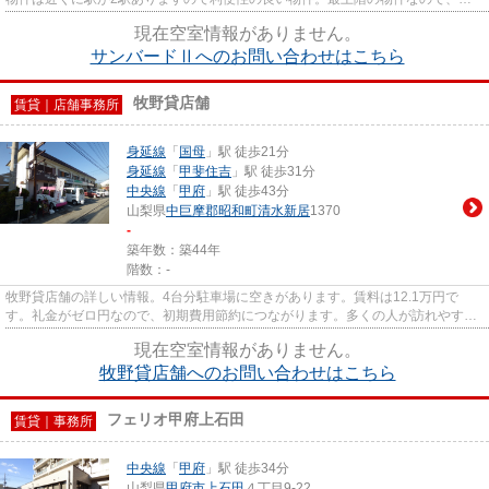
っとご満足頂けるかと思います。...
現在空室情報がありません。
サンバードⅡへのお問い合わせはこちら
牧野貸店舗
賃貸｜店舗事務所
身延線
「
国母
」駅 徒歩21分
身延線
「
甲斐住吉
」駅 徒歩31分
中央線
「
甲府
」駅 徒歩43分
山梨県
中巨摩郡昭和町
清水新居
1370
-
築年数：築44年
階数：-
牧野貸店舗の詳しい情報。4台分駐車場に空きがあります。賃料は12.1万円で
す。礼金がゼロ円なので、初期費用節約につながります。多くの人が訪れやすい
場所にある、飲食店向きの建物で...
現在空室情報がありません。
牧野貸店舗へのお問い合わせはこちら
フェリオ甲府上石田
賃貸｜事務所
中央線
「
甲府
」駅 徒歩34分
山梨県
甲府市
上石田
４丁目9-22