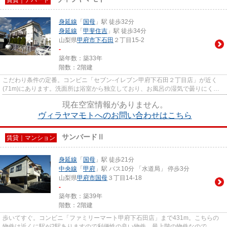
身延線
「
国母
」駅 徒歩32分
身延線
「
甲斐住吉
」駅 徒歩34分
山梨県
甲府市
下石田
２丁目15-2
-
築年数：築33年
階数：2階建
こだわり条件の定番。コンビニ「セブン-イレブン甲府下石田２丁目店」が近く
(71m)にあります。洗面所は浴室から独立しており、お風呂の湿気で曇りにくく
なっています。平成5年築の物件...
現在空室情報がありません。
ヴィラヤマモトへのお問い合わせはこちら
サンバードⅡ
賃貸｜マンション
身延線
「
国母
」駅 徒歩21分
中央線
「
甲府
」駅 バス10分 「水道局」 停歩3分
山梨県
甲府市
国母
３丁目14-18
-
築年数：築39年
階数：2階建
歩いてすぐ。コンビニ「ファミリーマート甲府下石田店」まで431m。こちらの
物件は近くに駅が2駅ありますので利便性の良い物件。最上階の物件なので、き