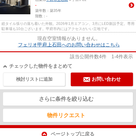
-
築年数：築35年
階数：-
総タイル張りの落ち着いた外観。2026年1月エアコン、3月にLED新設予定。専用
駐車場も10台ございます。甲府市内にはアクセスがいい立地です。
現在空室情報がありません。
フェリオ甲府上石田へのお問い合わせはこちら
該当公開件数
4
件
1-4
件表示
チェックした物件をまとめて
検討リストに追加
お問い合わせ
さらに条件を絞り込む
物件リクエスト
ページトップに戻る