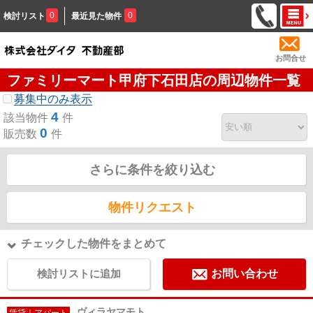
0
0
検討リスト
最近見た物件
お問合せ
ファミリーマート甲府下石田店の周辺物件一覧
募集中のみ表示
4
該当物件
件
0
販売数
件
さらに条件を絞り込む
物件リクエスト
チェックした物件をまとめて
検討リストに追加
お問い合わせ
ヴィラヤマモト
賃貸｜アパート