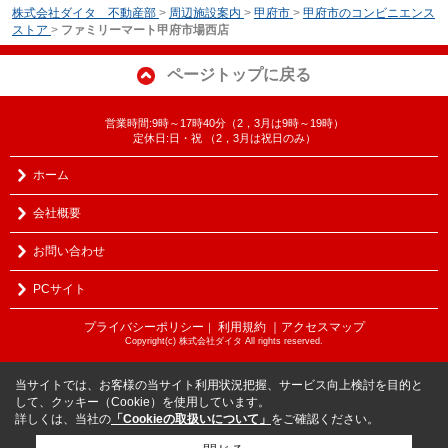
株式会社ダイタ 不動産部
>
周辺施設案内
>
甲府市
>
甲府市のコンビニエンス
ストア
>
ファミリーマート甲府市場西店
ページトップに戻る
営業時間:9時～17時40分（2，3月は9時～19時）
定休日:日・祝 （2，3月は祝日のみ）
ホーム
会社概要
お問い合わせ
PCサイト
プライバシーポリシー
利用規約
｜アクセスマップ
｜
Copyright(c) 株式会社ダイタ All rights reserved.
当サイトでは、お客様の当サイト利用状況把握、サービス向上検討を目的と
して、クッキー（Cookie）を使用しています。
詳しくは、当社の
「Cookieの取扱いについて」
をご確認ください。