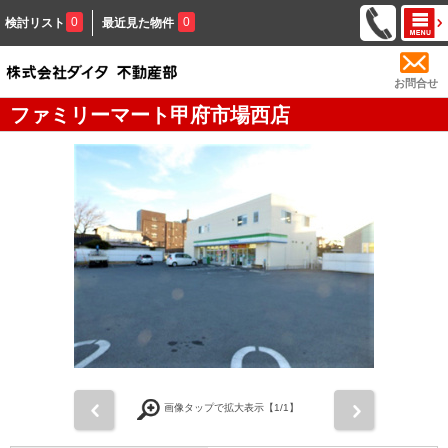
0
0
検討リスト
最近見た物件
お問合せ
ファミリーマート甲府市場西店
前
次
画像タップで拡大表示【
1
/1】