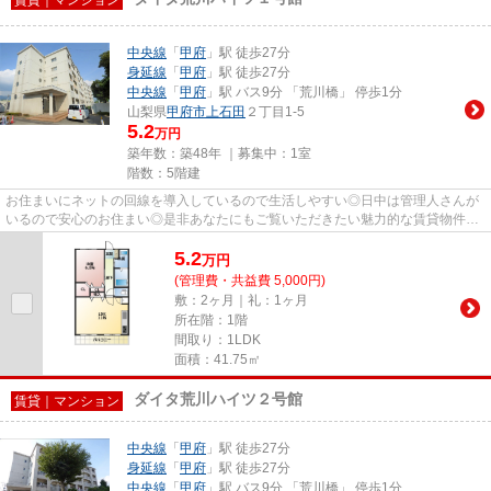
中央線
「
甲府
」駅 徒歩27分
身延線
「
甲府
」駅 徒歩27分
中央線
「
甲府
」駅 バス9分 「荒川橋」 停歩1分
山梨県
甲府市
上石田
２丁目1-5
5.2
万円
築年数：築48年 ｜募集中：
1室
階数：5階建
お住まいにネットの回線を導入しているので生活しやすい◎日中は管理人さんが
いるので安心のお住まい◎是非あなたにもご覧いただきたい魅力的な賃貸物件◎
よくパソコンを利用する方やスマ...
5.2
万
円
(管理費・共益費 5,000円)
敷：2ヶ月｜礼：1ヶ月
所在階：1階
間取り：1LDK
面積：41.75㎡
ダイタ荒川ハイツ２号館
賃貸｜マンション
中央線
「
甲府
」駅 徒歩27分
身延線
「
甲府
」駅 徒歩27分
中央線
「
甲府
」駅 バス9分 「荒川橋」 停歩1分