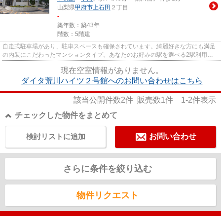
山梨県
甲府市
上石田
２丁目
-
築年数：築43年
階数：5階建
自走式駐車場があり、駐車スペースも確保されています。綺麗好きな方にも満足
の内装にこだわったマンションタイプ。あなたのお好みの駅を選べる2駅利用可
のマンションです。高速通信の...
現在空室情報がありません。
ダイタ荒川ハイツ２号館へのお問い合わせはこちら
該当公開件数
2
件 販売数
1
件
1-2
件表示
チェックした物件をまとめて
検討リストに追加
お問い合わせ
さらに条件を絞り込む
物件リクエスト