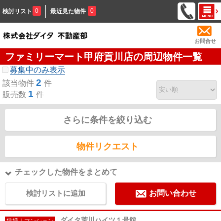
0
0
検討リスト
最近見た物件
お問合せ
ファミリーマート甲府貢川店の周辺物件一覧
募集中のみ表示
2
該当物件
件
1
販売数
件
さらに条件を絞り込む
物件リクエスト
チェックした物件をまとめて
検討リストに追加
お問い合わせ
ダイタ荒川ハイツ１号館
賃貸｜マンション