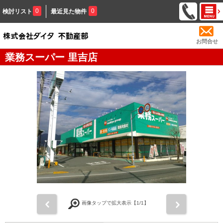
0
0
検討リスト
最近見た物件
お問合せ
業務スーパー 里吉店
前
次
画像タップで拡大表示【
1
/1】