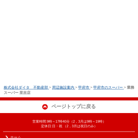
株式会社ダイタ 不動産部
>
周辺施設案内
>
甲府市
>
甲府市のスーパー
>
業務
スーパー 里吉店
ページトップに戻る
営業時間:9時～17時40分（2，3月は9時～19時）
定休日:日・祝 （2，3月は祝日のみ）
ホーム