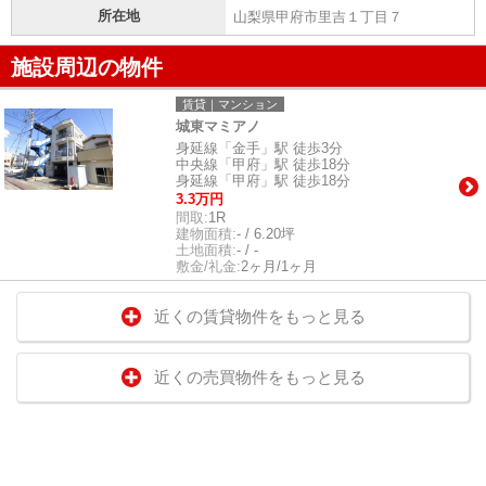
所在地
山梨県甲府市里吉１丁目７
施設周辺の物件
賃貸｜マンション
城東マミアノ
身延線「金手」駅 徒歩3分
中央線「甲府」駅 徒歩18分
身延線「甲府」駅 徒歩18分
3.3万円
間取:
1R
建物面積:
- / 6.20坪
土地面積:
- / -
敷金/礼金:
2ヶ月/1ヶ月
近くの賃貸物件をもっと見る
近くの売買物件をもっと見る