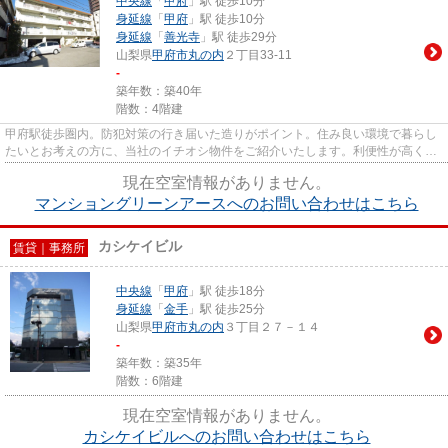
中央線
「
甲府
」駅 徒歩10分
身延線
「
甲府
」駅 徒歩10分
身延線
「
善光寺
」駅 徒歩29分
山梨県
甲府市
丸の内
２丁目33-11
-
築年数：築40年
階数：4階建
甲府駅徒歩圏内。防犯対策の行き届いた造りがポイント。住み良い環境で暮らし
たいとお考えの方に、当社のイチオシ物件をご紹介いたします。利便性が高く、
快適に暮らせるので、きっと...
現在空室情報がありません。
マンショングリーンアースへのお問い合わせはこちら
カシケイビル
賃貸｜事務所
中央線
「
甲府
」駅 徒歩18分
身延線
「
金手
」駅 徒歩25分
山梨県
甲府市
丸の内
３丁目２７－１４
-
築年数：築35年
階数：6階建
現在空室情報がありません。
カシケイビルへのお問い合わせはこちら