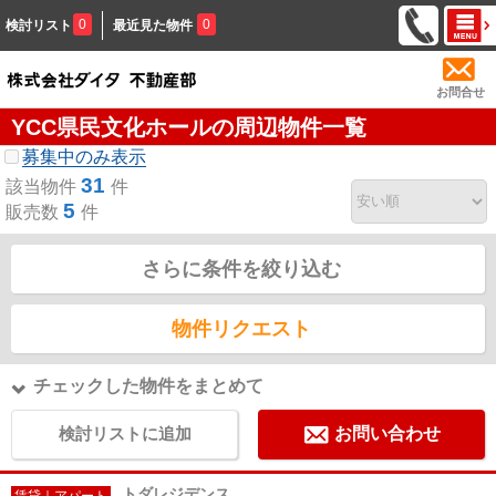
0
0
検討リスト
最近見た物件
お問合せ
YCC県民文化ホールの周辺物件一覧
募集中のみ表示
31
該当物件
件
5
販売数
件
さらに条件を絞り込む
物件リクエスト
チェックした物件をまとめて
検討リストに追加
お問い合わせ
トダレジデンス
賃貸｜アパート