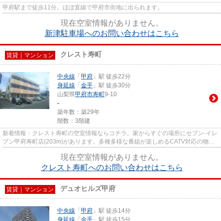
甲府駅まで徒歩11分。ほぼ直線で甲府市街地に出られます。
現在空室情報がありません。
新津駐車場へのお問い合わせはこちら
クレスト寿町
賃貸｜マンション
中央線
「
甲府
」駅 徒歩22分
身延線
「
金手
」駅 徒歩30分
山梨県
甲府市
寿町
9-10
-
築年数：築29年
階数：3階建
新着情報：クレスト寿町の空室情報ならコチラ。家からすぐの場所にセブン-イレ
ブン甲府寿町店(203m)があります。多種多様な番組が楽しめるCATV対応の物件
となっています。光ファイバー...
現在空室情報がありません。
クレスト寿町へのお問い合わせはこちら
デュオヒルズ甲府
賃貸｜マンション
中央線
「
甲府
」駅 徒歩14分
身延線
「
金手
」駅 徒歩15分