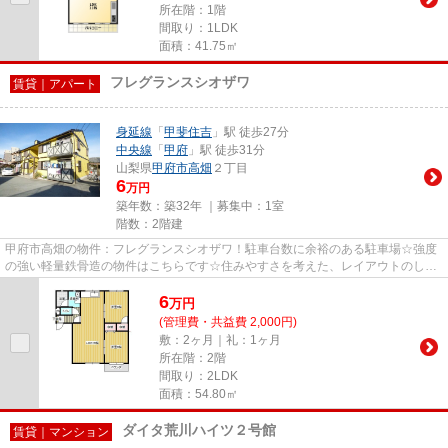
所在階：1階
間取り：1LDK
面積：41.75㎡
フレグランスシオザワ
賃貸｜アパート
身延線
「
甲斐住吉
」駅 徒歩27分
中央線
「
甲府
」駅 徒歩31分
山梨県
甲府市
高畑
２丁目
6
万円
築年数：築32年 ｜募集中：
1室
階数：2階建
甲府市高畑の物件：フレグランスシオザワ！駐車台数に余裕のある駐車場☆強度
の強い軽量鉄骨造の物件はこちらです☆住みやすさを考えた、レイアウトのしが
いのあるお部屋☆納得できる住ま...
6
万
円
(管理費・共益費 2,000円)
敷：2ヶ月｜礼：1ヶ月
所在階：2階
間取り：2LDK
面積：54.80㎡
ダイタ荒川ハイツ２号館
賃貸｜マンション