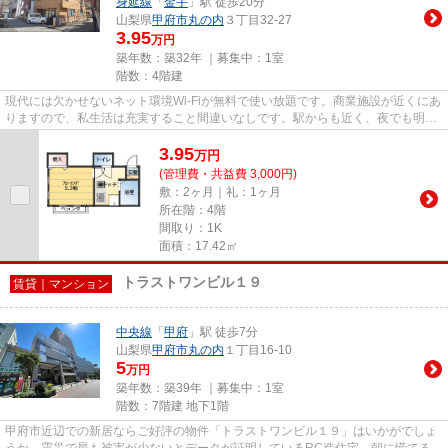
身延線
「
金手
」駅 徒歩20分
山梨県
甲府市
丸の内
３丁目32-27
3.95
万円
築年数：築32年 ｜募集中：
1室
階数：4階建
現代には欠かせないネット環境Wi-Fiが無料で使い放題です。商業施設が近くにあ
りますので、私生活は充実すること間違いなしです。駅からも近く、夜でも明る
い道を通れるので、夜道も安...
3.95
万
円
(管理費・共益費 3,000円)
敷：2ヶ月｜礼：1ヶ月
所在階：4階
間取り：1K
面積：17.42㎡
トラストワンビル１９
賃貸｜マンション
中央線
「
甲府
」駅 徒歩7分
山梨県
甲府市
丸の内
１丁目16-10
5
万円
築年数：築39年 ｜募集中：
1室
階数：7階建 地下1階
甲府市近辺での新居ならご好評の物件「トラストワンビル１９」はいかがでしょ
うか。震災で最も被害が少ないとデータが証明しているRC造住宅。朝に慌てるこ