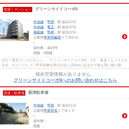
グリーンサイドコーポII
賃貸｜マンション
中央線
「
甲府
」駅 徒歩22分
中央線
「
竜王
」駅 徒歩47分
身延線
「
甲府
」駅 徒歩22分
山梨県
甲府市
飯田
４丁目8-21
-
築年数：築29年
階数：6階建
ぜひ一度見ていただきたい、「グリーンサイドコーポII」です。夜遅くなっても大
丈夫。セブンイレブン甲府気象台西店が近く(30m)にあるので急な買い物に困り
にくい立地です。ご利用可能...
現在空室情報がありません。
グリーンサイドコーポIIへのお問い合わせはこちら
新津駐車場
賃貸｜駐車場
中央線
「
甲府
」駅 徒歩11分
山梨県
甲府市
宝
１丁目１９
-
築年数：-
階数：-