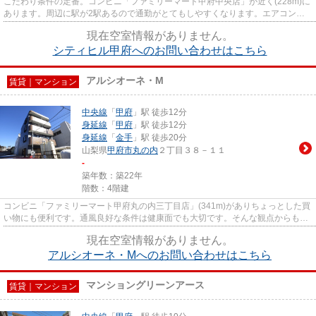
こだわり条件の定番。コンビニ「ファミリーマート甲府中央店」が近く(228m)に
あります。周辺に駅が2駅あるので通勤がとてもしやすくなります。エアコン付
きとなっているので、費用も抑...
現在空室情報がありません。
シティヒル甲府へのお問い合わせはこちら
アルシオーネ・M
賃貸｜マンション
中央線
「
甲府
」駅 徒歩12分
身延線
「
甲府
」駅 徒歩12分
身延線
「
金手
」駅 徒歩20分
山梨県
甲府市
丸の内
２丁目３８－１１
-
築年数：築22年
階数：4階建
コンビニ「ファミリーマート甲府丸の内三丁目店」(341m)がありちょっとした買
い物にも便利です。通風良好な条件は健康面でも大切です。そんな観点からもお
すすめのマンションをご提供...
現在空室情報がありません。
アルシオーネ・Mへのお問い合わせはこちら
マンショングリーンアース
賃貸｜マンション