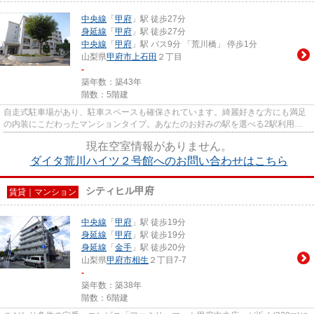
中央線
「
甲府
」駅 徒歩27分
身延線
「
甲府
」駅 徒歩27分
中央線
「
甲府
」駅 バス9分 「荒川橋」 停歩1分
山梨県
甲府市
上石田
２丁目
-
築年数：築43年
階数：5階建
自走式駐車場があり、駐車スペースも確保されています。綺麗好きな方にも満足
の内装にこだわったマンションタイプ。あなたのお好みの駅を選べる2駅利用可
のマンションです。高速通信の...
現在空室情報がありません。
ダイタ荒川ハイツ２号館へのお問い合わせはこちら
シティヒル甲府
賃貸｜マンション
中央線
「
甲府
」駅 徒歩19分
身延線
「
甲府
」駅 徒歩19分
身延線
「
金手
」駅 徒歩20分
山梨県
甲府市
相生
２丁目7-7
-
築年数：築38年
階数：6階建