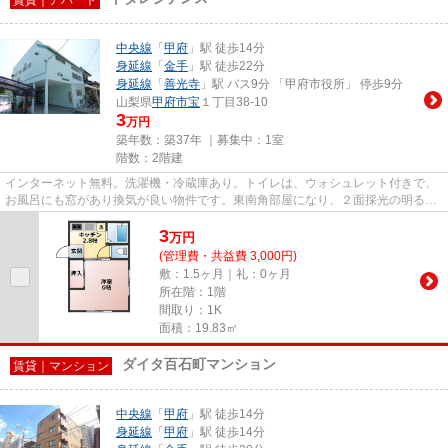
中央線
「
甲府
」駅 徒歩14分
身延線
「
金手
」駅 徒歩22分
身延線
「
善光寺
」駅 バス9分 「甲府市役所」 停歩9分
山梨県
甲府市
宝
１丁目38-10
3
万円
築年数：築37年 ｜募集中：
1室
階数：2階建
インターネット無料。洗濯機・冷蔵庫あり。トイレは、ウォシュレット付きで、
お風呂にも窓があり換気が良い物件です。東南角部屋になり、２面採光の明るい
お部屋です。
3
万
円
(管理費・共益費 3,000円)
敷：1.5ヶ月｜礼：0ヶ月
所在階：1階
間取り：1K
面積：19.83㎡
ダイタ百石町マンション
賃貸｜マンション
中央線
「
甲府
」駅 徒歩14分
身延線
「
甲府
」駅 徒歩14分