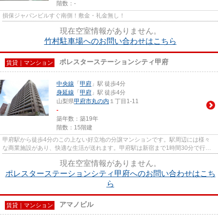
階数：-
損保ジャパンビルすぐ南側！敷金・礼金無し！
現在空室情報がありません。
竹村駐車場へのお問い合わせはこちら
ポレスターステーションシティ甲府
賃貸｜マンション
中央線
「
甲府
」駅 徒歩4分
身延線
「
甲府
」駅 徒歩4分
山梨県
甲府市
丸の内
１丁目1-11
-
築年数：築19年
階数：15階建
甲府駅から徒歩4分のこの上ない好立地の分譲マンションです。駅周辺には様々
な商業施設があり、快適な生活が送れます。甲府駅は新宿まで1時間30分で行け
る為、都心へのフットワークも...
現在空室情報がありません。
ポレスターステーションシティ甲府へのお問い合わせはこち
ら
アマノビル
賃貸｜マンション