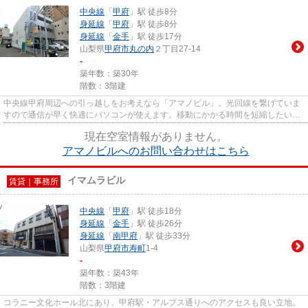
中央線
「
甲府
」駅 徒歩8分
身延線
「
甲府
」駅 徒歩8分
身延線
「
金手
」駅 徒歩17分
山梨県
甲府市
丸の内
２丁目27-14
-
築年数：築30年
階数：3階建
中央線甲府周辺への引っ越しをお考えなら「アマノビル」。光回線を繋げていま
すので通信が早く快適にパソコンが使えます。移動にかかる時間を短縮したいの
であれば、やはり中央線甲府...
現在空室情報がありません。
アマノビルへのお問い合わせはこちら
イマムラビル
賃貸｜事務所
中央線
「
甲府
」駅 徒歩18分
身延線
「
金手
」駅 徒歩26分
身延線
「
南甲府
」駅 徒歩33分
山梨県
甲府市
寿町
1-4
-
築年数：築43年
階数：3階建
コラニー文化ホール北にあり、甲府駅・アルプス通りへのアクセスも良い立地。