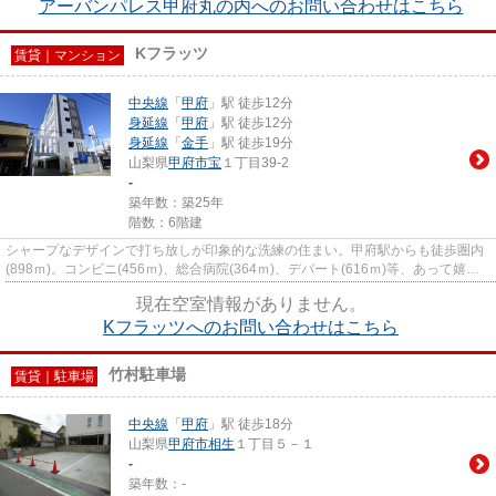
アーバンパレス甲府丸の内へのお問い合わせはこちら
Kフラッツ
賃貸｜マンション
中央線
「
甲府
」駅 徒歩12分
身延線
「
甲府
」駅 徒歩12分
身延線
「
金手
」駅 徒歩19分
山梨県
甲府市
宝
１丁目39-2
-
築年数：築25年
階数：6階建
シャープなデザインで打ち放しが印象的な洗練の住まい。甲府駅からも徒歩圏内
(898ｍ)。コンビニ(456ｍ)、総合病院(364ｍ)、デパート(616ｍ)等、あって嬉し
い商業施設多数あり大変便利...
現在空室情報がありません。
Kフラッツへのお問い合わせはこちら
竹村駐車場
賃貸｜駐車場
中央線
「
甲府
」駅 徒歩18分
山梨県
甲府市
相生
１丁目５－１
-
築年数：-