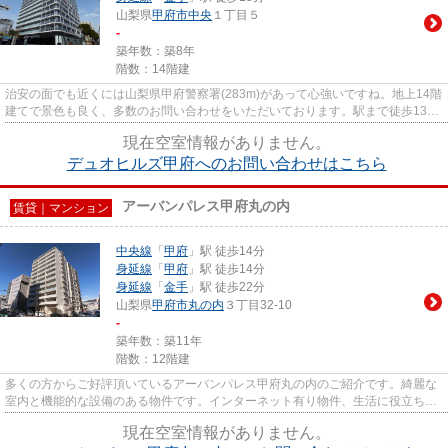
山梨県
甲府市
中央
１丁目５
-
築年数：築8年
階数：14階建
治安の面でも近くには山梨県甲府警察署(283m)があって心強いですね。地上14階
建てで景色も良く、多数のお問い合わせをいただいております。駅まで徒歩13分
と好立地。景色や日当たりに...
現在空室情報がありません。
デュオヒルズ甲府へのお問い合わせはこちら
アーバンパレス甲府丸の内
賃貸｜マンション
中央線
「
甲府
」駅 徒歩14分
身延線
「
甲府
」駅 徒歩14分
身延線
「
金手
」駅 徒歩22分
山梨県
甲府市
丸の内
３丁目32-10
-
築年数：築11年
階数：12階建
多くの方からご好評頂いているアーバンパレス甲府丸の内のご紹介です。綺麗な
室内と機能的な設備のある物件です。インターネット有り物件、生活に役立ち調
べものラクラク。洗濯物の部...
現在空室情報がありません。