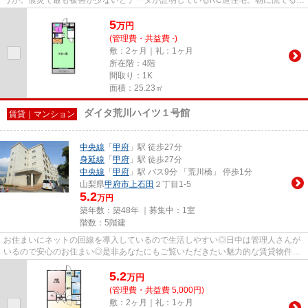
となく行動するために駅から...
5
万
円
(管理費・共益費 -)
敷：2ヶ月｜礼：1ヶ月
所在階：4階
間取り：1K
面積：25.23㎡
ダイタ荒川ハイツ１号館
賃貸｜マンション
中央線
「
甲府
」駅 徒歩27分
身延線
「
甲府
」駅 徒歩27分
中央線
「
甲府
」駅 バス9分 「荒川橋」 停歩1分
山梨県
甲府市
上石田
２丁目1-5
5.2
万円
築年数：築48年 ｜募集中：
1室
階数：5階建
お住まいにネットの回線を導入しているので生活しやすい◎日中は管理人さんが
いるので安心のお住まい◎是非あなたにもご覧いただきたい魅力的な賃貸物件◎
よくパソコンを利用する方やスマ...
5.2
万
円
(管理費・共益費 5,000円)
敷：2ヶ月｜礼：1ヶ月