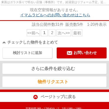
東面はガラス張りで明るい店舗（事務所）です。給湯室はリフォーム予定。近隣
には、文化ホールの樹木もあ...
現在空室情報がありません。
イマムラビルへのお問い合わせはこちら
該当公開件数
31
件 販売数
5
件
1-20
件表示
1
2
<<前へ
次へ>>
最初
チェックした物件をまとめて
検討リストに追加
お問い合わせ
さらに条件を絞り込む
物件リクエスト
ページトップに戻る
営業時間:9時～17時40分（2，3月は9時～19時）