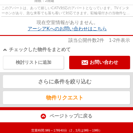
階数：2階建
このアパートは、あって嬉しいCATV対応のアパートとなっています。TVインタ
ーホンがあり、急な来客でも落ち着いて対応できます。駐輪場付きの当物件なら
自転車の置き場所に困りません...
現在空室情報がありません。
アーシアKへのお問い合わせはこちら
該当公開件数
2
件
1-2
件表示
チェックした物件をまとめて
検討リストに追加
お問い合わせ
さらに条件を絞り込む
物件リクエスト
ページトップに戻る
営業時間:9時～17時40分（2，3月は9時～19時）