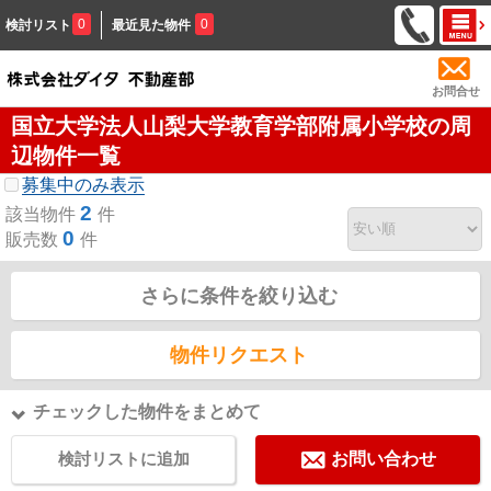
0
0
検討リスト
最近見た物件
お問合せ
国立大学法人山梨大学教育学部附属小学校の周
辺物件一覧
募集中のみ表示
2
該当物件
件
0
販売数
件
さらに条件を絞り込む
物件リクエスト
チェックした物件をまとめて
検討リストに追加
お問い合わせ