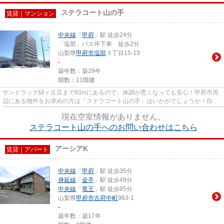
ステラコート山の手
賃貸｜マンション
中央線
「
甲府
」駅 徒歩24分
「塩部」バス停下車 徒歩2分
山梨県
甲府市
塩部
３丁目15-13
-
築年数：築29年
階数：11階建
サンドラッグ緑ヶ丘店まで60mにあるので、体調が悪くなっても安心！甲府市周
辺にある物件をお求めの方は「ステラコート山の手」はいかがでしょうか！自走
式駐車場は効率的な駐車スペー...
現在空室情報がありません。
ステラコート山の手へのお問い合わせはこちら
アーシアK
賃貸｜アパート
中央線
「
甲府
」駅 徒歩35分
身延線
「
金手
」駅 徒歩49分
中央線
「
竜王
」駅 徒歩85分
山梨県
甲府市
古府中町
963-1
-
築年数：築17年