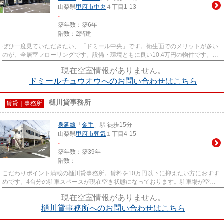
山梨県
甲府市
中央
４丁目1-13
-
築年数：築6年
階数：2階建
ぜひ一度見ていただきたい、「ドミール中央」です。衛生面でのメリットが多い
のが、全居室フローリングです。設備・環境ともに良い10.4万円の物件です。室
内設備や機能性にこだわった...
現在空室情報がありません。
ドミールチュウオウへのお問い合わせはこちら
樋川貸事務所
賃貸｜事務所
身延線
「
金手
」駅 徒歩15分
山梨県
甲府市
朝気
１丁目4-15
-
築年数：築39年
階数：-
こだわりポイント満載の樋川貸事務所。賃料を10万円以下に抑えたい方におすす
めです。4台分の駐車スペースが現在空き状態になっております。駐車場が空い
ているので、車の駐車場所も心...
現在空室情報がありません。
樋川貸事務所へのお問い合わせはこちら