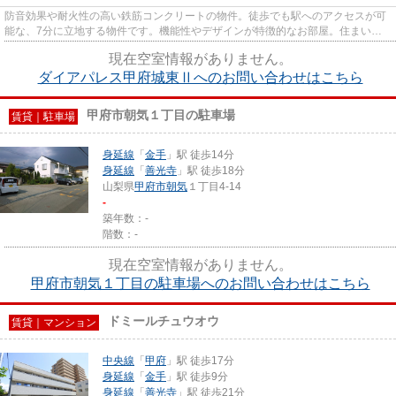
防音効果や耐火性の高い鉄筋コンクリートの物件。徒歩でも駅へのアクセスが可
能な、7分に立地する物件です。機能性やデザインが特徴的なお部屋。住まいに
関する情報を数多く提供してお...
現在空室情報がありません。
ダイアパレス甲府城東Ⅱへのお問い合わせはこちら
甲府市朝気１丁目の駐車場
賃貸｜駐車場
身延線
「
金手
」駅 徒歩14分
身延線
「
善光寺
」駅 徒歩18分
山梨県
甲府市
朝気
１丁目4-14
-
築年数：-
階数：-
現在空室情報がありません。
甲府市朝気１丁目の駐車場へのお問い合わせはこちら
ドミールチュウオウ
賃貸｜マンション
中央線
「
甲府
」駅 徒歩17分
身延線
「
金手
」駅 徒歩9分
身延線
「
善光寺
」駅 徒歩21分