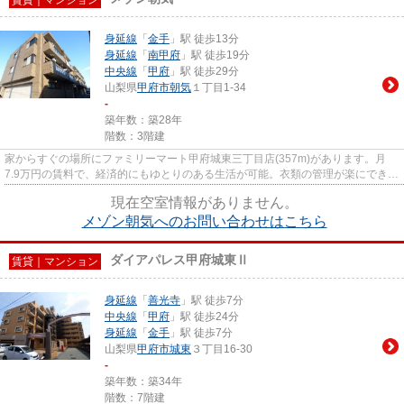
身延線
「
金手
」駅 徒歩13分
身延線
「
南甲府
」駅 徒歩19分
中央線
「
甲府
」駅 徒歩29分
山梨県
甲府市
朝気
１丁目1-34
-
築年数：築28年
階数：3階建
家からすぐの場所にファミリーマート甲府城東三丁目店(357m)があります。月
7.9万円の賃料で、経済的にもゆとりのある生活が可能。衣類の管理が楽にできる
クローゼットがついています。...
現在空室情報がありません。
メゾン朝気へのお問い合わせはこちら
ダイアパレス甲府城東Ⅱ
賃貸｜マンション
身延線
「
善光寺
」駅 徒歩7分
中央線
「
甲府
」駅 徒歩24分
身延線
「
金手
」駅 徒歩7分
山梨県
甲府市
城東
３丁目16-30
-
築年数：築34年
階数：7階建