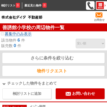
0
0
検討リスト
最近見た物件
お問合せ
善誘館小学校の周辺物件一覧
募集中のみ表示
6
該当物件
件
0
販売数
件
さらに条件を絞り込む
物件リクエスト
チェックした物件をまとめて
検討リストに追加
お問い合わせ
メゾン朝気
賃貸｜マンション