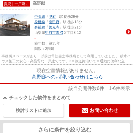
髙野邸
賃貸｜一戸建て
中央線
「
甲府
」駅 徒歩29分
身延線
「
南甲府
」駅 徒歩18分
身延線
「
善光寺
」駅 徒歩21分
山梨県
甲府市
青沼
２丁目8-12
-
築年数：築35年
階数：2階建
事務所スペースがあり、以前は司法書士事務所として利用していました。 積水ハ
ウス施工の安心・高品質な一戸建てです。2車線道路沿いで車通勤に便利な立
地。駐車場3台分無料で、ご家族...
現在空室情報がありません。
髙野邸へのお問い合わせはこちら
該当公開件数
6
件
1-6
件表示
チェックした物件をまとめて
検討リストに追加
お問い合わせ
さらに条件を絞り込む