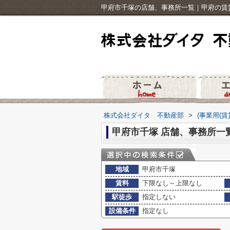
甲府市千塚の店舗、事務所一覧｜甲府の賃
株式会社ダイタ 不動産部
>
(事業用(賃
甲府市千塚 店舗、事務所一
地域
甲府市千塚
賃料
下限なし～上限なし
駅徒歩
指定しない
設備条件
指定なし