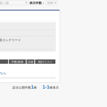
表示件数：
筋コンクリート
坪数/面積
詳細
検討リスト
ちら
1
1-1
該当公開件数
棟
棟表示