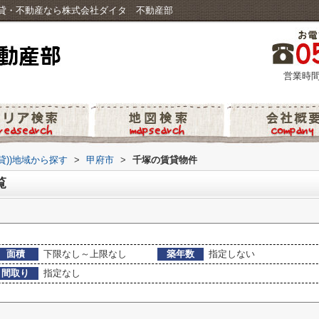
貸・不動産なら株式会社ダイタ 不動産部
営業時間
貸))地域から探す
>
甲府市
>
千塚の賃貸物件
覧
面積
下限なし～上限なし
築年数
指定しない
間取り
指定なし