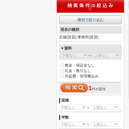
種別で絞り込む
現在の種別
店舗(賃貸),事務所(賃貸)
▼賃料
～
敷金・保証金なし
礼金・敷引なし
共益費・管理費込み
1
件が該当
面積
～
坪数
～