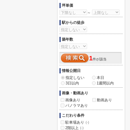
坪単価
～
駅からの徒歩
築年数
1
件が該当
情報公開日
指定しない
本日
3日以内
1週間以内
画像・動画あり
画像あり
動画あり
パノラマあり
こだわり条件
駐車場あり
(-)
2階以上
(-)