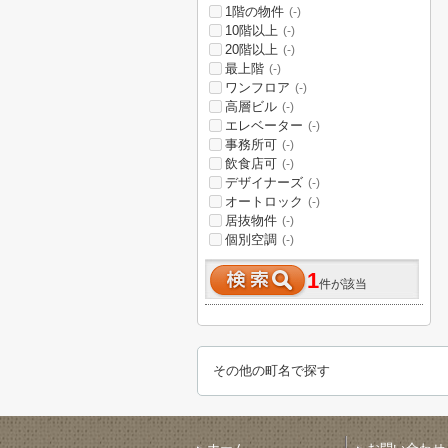
1階の物件
(-)
10階以上
(-)
20階以上
(-)
最上階
(-)
ワンフロア
(-)
高層ビル
(-)
エレベーター
(-)
事務所可
(-)
飲食店可
(-)
デザイナーズ
(-)
オートロック
(-)
居抜物件
(-)
個別空調
(-)
1
件が該当
その他の町名で探す