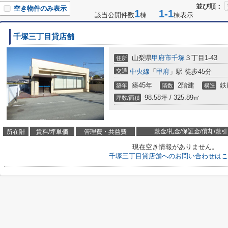
並び順：
空き物件のみ表示
1
1-1
該当公開件数
棟
棟表示
千塚三丁目貸店舗
山梨県
甲府市
千塚
３丁目1-43
住所
交通
中央線
「
甲府
」駅 徒歩45分
築45年
2階建
鉄
築年
階数
構造
98.58坪 / 325.89㎡
坪数/面積
敷金/礼金/保証金/償却/敷引
所在階
賃料/坪単価
管理費・共益費
現在空き情報がありません。
千塚三丁目貸店舗へのお問い合わせはこ